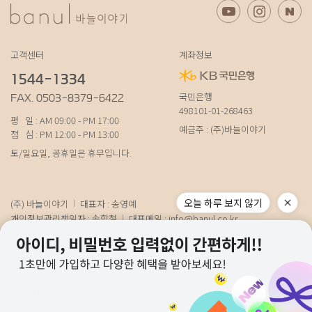
고객센터
계좌정보
1544-1334
국민은행
FAX. 0503-8379-6422
498101-01-268463
평 일 : AM 09:00 - PM 17:00
예금주 : (주)바늘이야기
점 심 : PM 12:00 - PM 13:00
토/일요일, 공휴일은 휴무입니다.
오늘 하루 보지 않기
(주) 바늘이야기
대표자 : 송영예
개인정보관리책임자 : 송학철
대표메일 :
info@banul.co.kr
주소 : (파주본사) 경기도 파주시 탄현면 법흥로 100-1 (연희직영) 서울특별시 서
대문구 연희로11가길 15 (물류) 경기도 파주시 성동로 19-17
사업자번호 : 674-88-00100
[사업자정보확인]
통신판매신고번호 : 경기파주-0348호
호스팅사업자 : 코리아센터닷컴