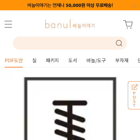
PDF도안
실
패키지
도서
바늘/도구
부자재
P
O
S
T