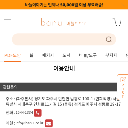
PDF도안
실
패키지
도서
바늘/도구
부자재
이용안내
P
관련문의
O
S
T
주소 : (파주본사) 경기도 파주시 탄현면 법흥로 100-1 (연희직영) 서울
특별시 서대문구 연희로11가길 15 (물류) 경기도 파주시 성동로 19-17
전화 :
1544-1334
메일 :
info@banul.co.kr