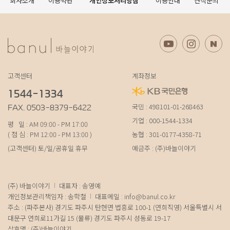
회사소개
이용약관
개인정보처리방침
이용안내
견적문의
고객센터
계좌정보
1544-1334
국민 : 498101-01-268463
FAX. 0503-8379-6422
기업 : 000-1544-1334
평 일 : AM 09:00 - PM 17:00
( 점 심 : PM 12:00 - PM 13:00 )
농협 : 301-0177-4358-71
(고객센터) 토/일/공휴일 휴무
예금주 : (주)바늘이야기
(주) 바늘이야기
대표자 : 송영예
개인정보관리책임자 : 송학철
대표메일 :
info@banul.co.kr
주소 : (파주본사) 경기도 파주시 탄현면 법흥로 100-1 (연희직영) 서울특별시 서
대문구 연희로11가길 15 (물류) 경기도 파주시 성동로 19-17
상호명 : (주)바늘이야기