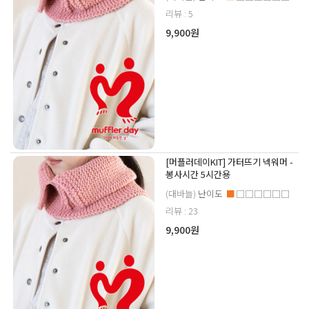
리뷰 : 5
9,900원
[머플러데이KIT] 가터뜨기 넥워머 -
봉사시간 5시간용
(대바늘)
난이도
■
□□□□□□
리뷰 : 23
9,900원