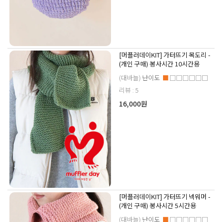
[머플러데이KIT] 가터뜨기 목도리 -
(개인 구매) 봉사시간 10시간용
(대바늘)
난이도
■
□□□□□□
리뷰 : 5
16,000원
[머플러데이KIT] 가터뜨기 넥워머 -
(개인 구매) 봉사시간 5시간용
(대바늘)
난이도
■
□□□□□□