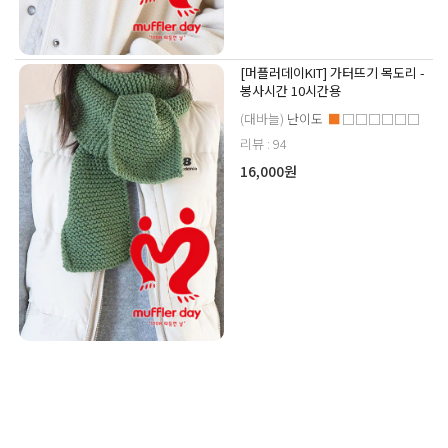
[머플러데이KIT] 가터뜨기 목도리 -
봉사시간 10시간용
(대바늘)
난이도
■
□□□□□□
리뷰 : 94
16,000원