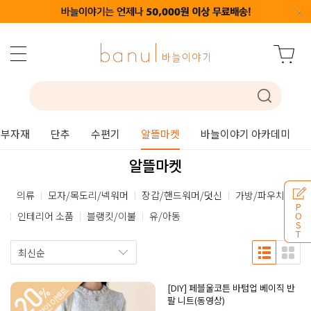
부자재
단추
수편기
알뜰마켓
바늘이야기 아카데미
알뜰마켓
의류
모자/목도리/넥워머
장갑/핸드워머/덧신
가방/파우치
P
인테리어 소품
블랭킷/이불
유/아동
O
S
T
[DIY] 페블울코튼 바텀업 베이직 반
팔 니트(동영상)