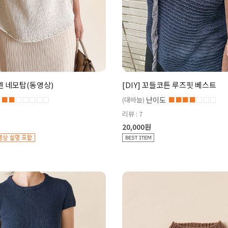
린넨 네모탑(동영상)
[DIY] 꼬들코튼 루즈핏 베스트
■■
□□□□□
(대바늘)
난이도
■■■■
□□□
리뷰 : 7
20,000원