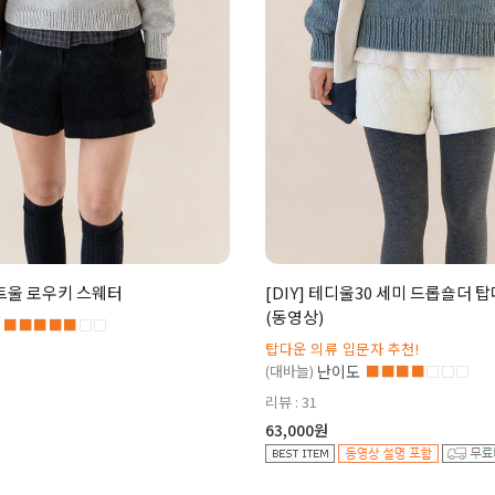
먼트울 로우키 스웨터
[DIY] 테디울30 세미 드롭숄더 
(동영상)
■■■■■
□□
탑다운 의류 입문자 추천!
(대바늘)
난이도
■■■■
□□□
리뷰 : 31
63,000원