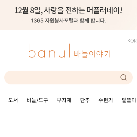
KOR
도서
바늘/도구
부자재
단추
수편기
알뜰마