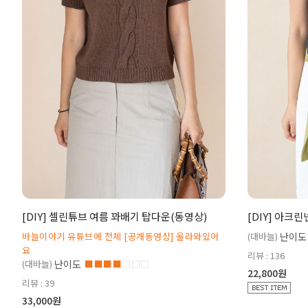
[DIY] 셀린튜브 여름 꽈배기 탑다운(동영상)
[DIY] 아크
바늘이야기 유튜브에 전체 [공개동영상] 올라와있어
(대바늘)
난이도
요
리뷰 : 136
(대바늘)
난이도
■■■■
□□□
22,800원
리뷰 : 39
33,000원