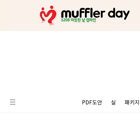
PDF도안
실
패키지