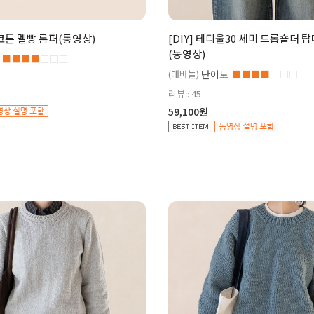
비코튼 멜빵 롬퍼(동영상)
[DIY] 테디울30 세미 드롭숄더 
(동영상)
■■■■
□□□
(대바늘)
난이도
■■■■
□□□
리뷰 : 45
59,100원