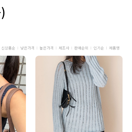
)
신상품순
낮은가격
높은가격
제조사
판매순위
인기순
제품명