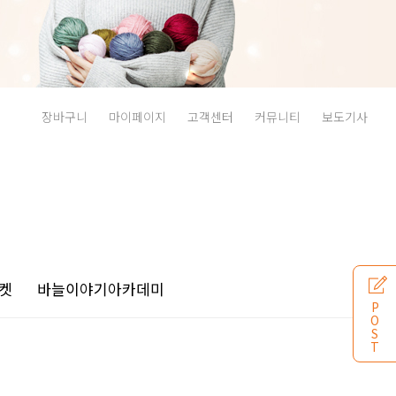
장바구니
마이페이지
고객센터
커뮤니티
보도기사
켓
바늘이야기
아카데미
P
O
S
T