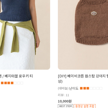
린넨 / 베지터블 로우키 티
[DIY] 베이비코튼 원스탑 강아지
상)
■■■■
□□□
(대바늘)
난이도
■■■
□□□□
리뷰 : 11
10,000원