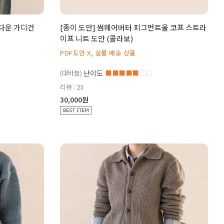
탑다운 가디건
[종이 도안] 썸웨어버터 피그먼트울 코프 스트라
이프 니트 도안 (콜라보)
PDF도안 X, 실물 배송 상품
(대바늘)
난이도
■■■■■
□□
리뷰 : 23
30,000원