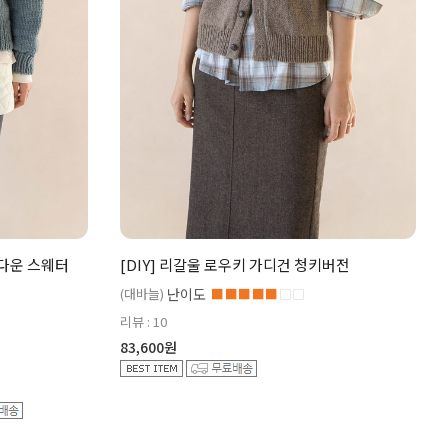
탑다운 스웨터
[DIY] 리갈울 로우키 가디건 청키버전
(대바늘)
난이도
■■■■■
□□
리뷰 : 10
83,600원