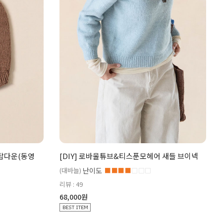
 탑다운(동영
[DIY] 로바울튜브&티스푼모헤어 새들 브이넥
(대바늘)
난이도
■■■■
□□□
리뷰 : 49
68,000원