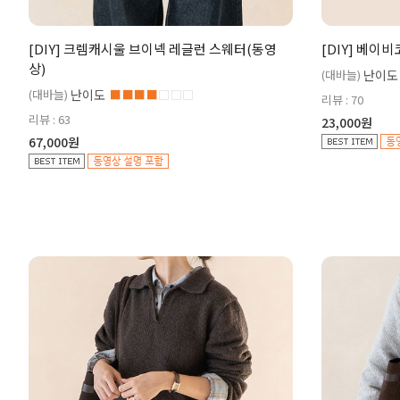
[DIY] 크렘캐시울 브이넥 레글런 스웨터(동영
[DIY] 베이
상)
(대바늘)
난이도
(대바늘)
난이도
■■■■
□□□
리뷰 : 70
리뷰 : 63
23,000원
67,000원