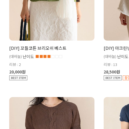
[DIY] 꼬들코튼 브리오쉬 베스트
[DIY] 아크
(대바늘)
난이도
■■■■
□□□
(대바늘)
난이도
리뷰 : 2
리뷰 : 13
20,000원
28,500원