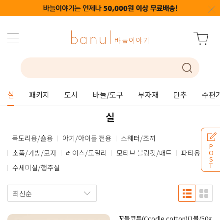
실
패키지
도서
바늘/도구
부자재
단추
수편
실
목도리용/숄용
아기/아이들 전용
스웨터/조끼
P
소품/가방/모자
레이스/도일리
모티브 블링킷/매트
파티용
O
S
T
수세미실/행주실
꼬들코튼(Ccodle cotton)(1볼/50g