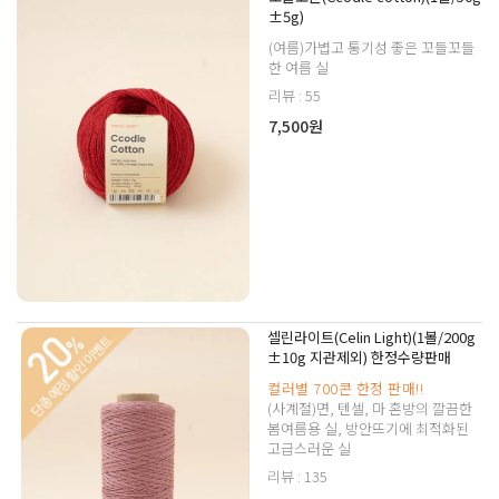
±5g)
(여름)가볍고 통기성 좋은 꼬들꼬들
한 여름 실
리뷰 : 55
7,500원
셀린라이트(Celin Light)(1볼/200g
±10g 지관제외) 한정수량판매
컬러별 700콘 한정 판매!!
(사계절)면, 텐셀, 마 혼방의 깔끔한
봄여름용 실, 방안뜨기에 최적화된
고급스러운 실
리뷰 : 135