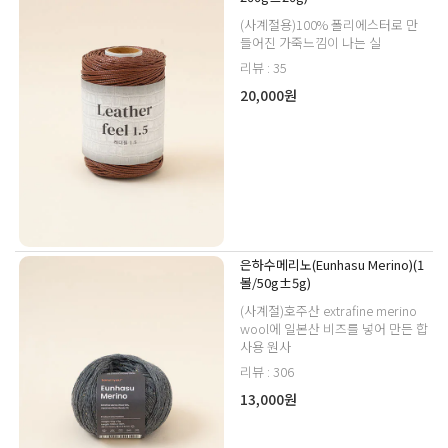
(사계절용)100% 폴리에스터로 만
들어진 가죽느낌이 나는 실
리뷰 : 35
20,000원
은하수메리노(Eunhasu Merino)(1
볼/50g±5g)
(사계절)호주산 extrafine merino
wool에 일본산 비즈를 넣어 만든 합
사용 원사
리뷰 : 306
13,000원