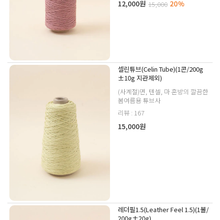
12,000원
20%
15,000
셀린튜브(Celin Tube)(1콘/200g
±10g 지관제외)
(사계절)면, 텐셀, 마 혼방의 깔끔한
봄여름용 튜브사
리뷰 : 167
15,000원
레더필1.5(Leather Feel 1.5)(1볼/
200g±20g)