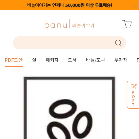
PDF도안
실
패키지
도서
바늘/도구
부자재
P
O
S
T