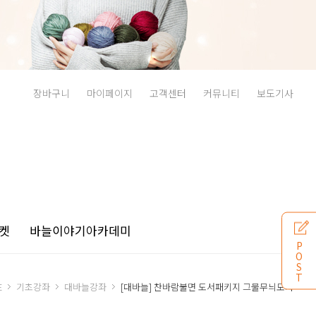
장바구니
마이페이지
고객센터
커뮤니티
보도기사
켓
바늘이야기
아카데미
P
O
S
T
E
기초강좌
대바늘강좌
[대바늘] 찬바람불면 도서패키지 그물무늬모자