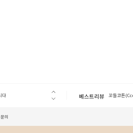
슬로우스텝(Slo
니다
꼬들코튼(Ccod
베스트리뷰
[공지] 모바일에서 구매가 원활하지 않을 경우 먼저 확인 해 보세요.
셀린라이트(Cel
베지터블(vege
적문의
베지터블(vege
슬로우스텝(Slo