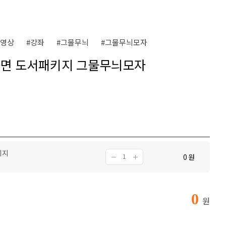
동영상
#강좌
#그물무늬
#그물무늬모자
불면 도서패키지 그물무늬모자
키지
0
원
0
원