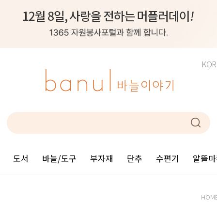
KOR
도서
바늘/도구
부자재
단추
수편기
알뜰마
HOM