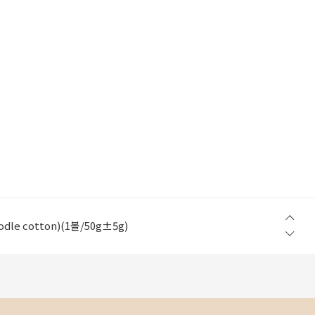
w Step) (1볼/50g±5g)
le cotton)(1볼/50g±5g)
in Light)(1볼/200g±10g 지관제외)
table cotton 100%)(1볼/100g±5g)
table cotton 100%)(1볼/100g±5g)
w Step) (1볼/50g±5g)