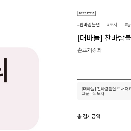
#찬바람불면
#도서
#
[대바늘] 찬바람
손뜨개강좌
[대바늘] 찬바람불면 도서패
그물무늬모자
총 결제금액