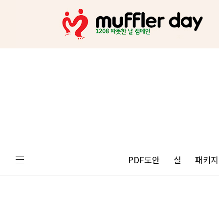
PDF도안
실
패키지