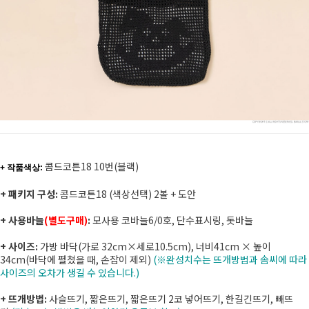
콤드코튼18 10번(블랙)
+ 작품색상:
+ 패키지 구성:
콤드코튼18 (색상선택) 2볼 + 도안
+ 사용바늘
(별도구매)
:
모사용 코바늘6/0호, 단수표시링, 돗바늘
+ 사이즈:
가방 바닥(가로 32cm×세로10.5cm), 너비41cm × 높이
34cm(바닥에 펼쳤을 때, 손잡이 제외)
(※완성치수는 뜨개방법과 솜씨에 따라
사이즈의 오차가 생길 수 있습니다.)
+ 뜨개방법:
사슬뜨기, 짧은뜨기, 짧은뜨기 2코 넣어뜨기, 한길긴뜨기, 빼뜨