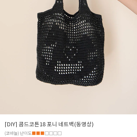
[DIY] 콤드코튼18 포니 네트백(동영상)
(코바늘)
난이도
■■■
□□□□