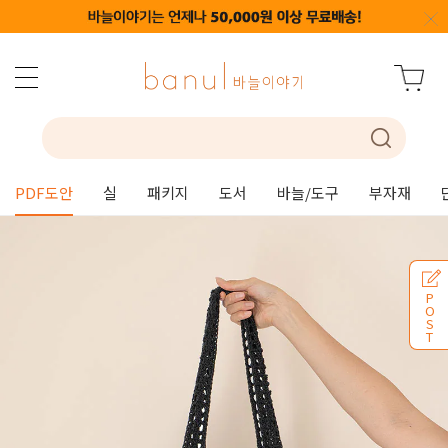
PDF도안
실
패키지
도서
바늘/도구
부자재
P
O
S
T