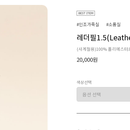
#인조가죽실
#소품실
레더필1.5(Leathe
(사계절용)100% 폴리에스터
20,000원
색상선택