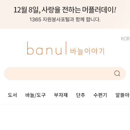
KOR
도서
바늘/도구
부자재
단추
수편기
알뜰마