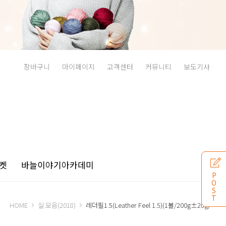
장바구니
마이페이지
고객센터
커뮤니티
보도기사
켓
바늘이야기
아카데미
P
O
S
T
HOME
실 모음(2018)
레더필1.5(Leather Feel 1.5)(1볼/200g±20g)