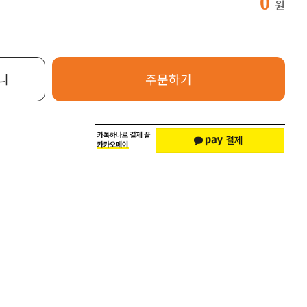
0
원
니
주문하기