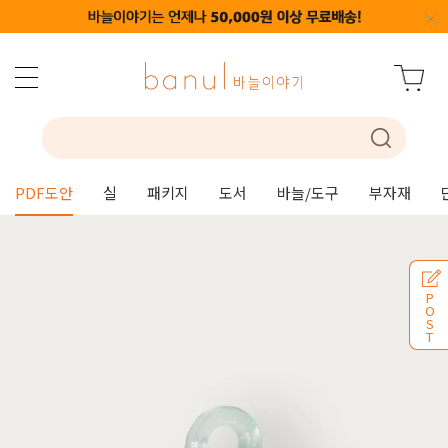
PDF도안
실
패키지
도서
바늘/도구
부자재
P
O
S
T