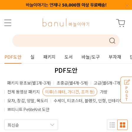
PDF도안
실
패키지
도서
바늘/도구
부자재
PDF도안
패키지 왕초보(별1개~3개)
초중급(별4개~5개)
고급(별6개~7개)
P
전체 동영상 패키지
의류(스웨터, 가디건, 조끼 등)
가방
O
S
T
모자, 장갑, 양말, 목도리
수세미, 티코스터, 블랭킷, 인형, 인테리어
쁘띠니트 PetiteKnit 도안