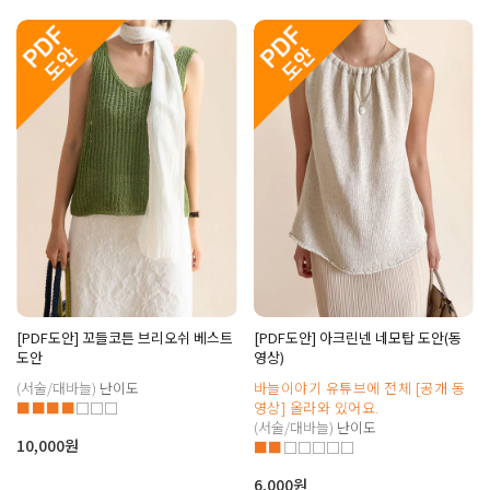
[PDF도안] 꼬들코튼 브리오쉬 베스트
[PDF도안] 아크린넨 네모탑 도안(동
도안
영상)
(서술/대바늘)
난이도
바늘이야기 유튜브에 전체 [공개 동
■■■■
□□□
영상] 올라와 있어요.
(서술/대바늘)
난이도
10,000원
■■
□□□□□
6,000원