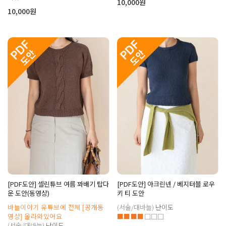
10,000원
10,000원
[PDF도안] 셀린튜브 여름 꽈배기 탑다
[PDF도안] 아크린넨 / 베지터블 로우
운 도안(동영상)
키 티 도안
바늘이야기 유튜브에 전체 [공개동
(서술/대바늘)
난이도
영상] 올라와있어요
■■■■
□□□
(서술/대바늘)
난이도