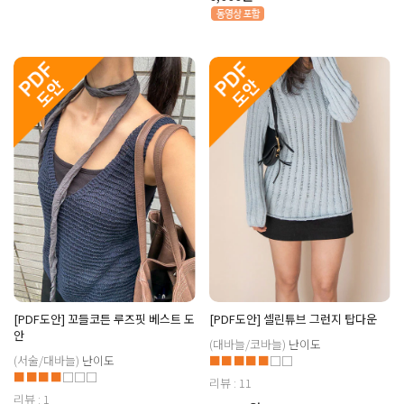
[PDF도안] 꼬들코튼 루즈핏 베스트 도
[PDF도안] 셀린튜브 그런지 탑다운
안
(대바늘/코바늘)
난이도
(서술/대바늘)
난이도
■■■■■
□□
■■■■
□□□
리뷰 : 11
리뷰 : 1