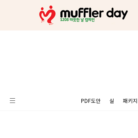
PDF도안
실
패키지