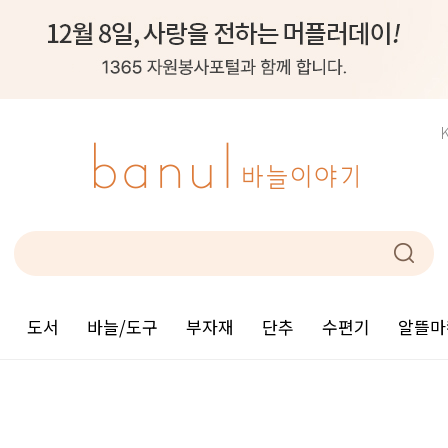
도서
바늘/도구
부자재
단추
수편기
알뜰마