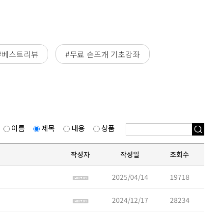
#베스트리뷰
#무료 손뜨개 기초강좌
이름
제목
내용
상품
작성자
작성일
조회수
2025/04/14
19718
2024/12/17
28234