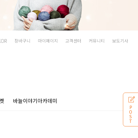
KOR
장바구니
마이페이지
고객센터
커뮤니티
보도기사
켓
바늘이야기
아카데미
P
O
S
T