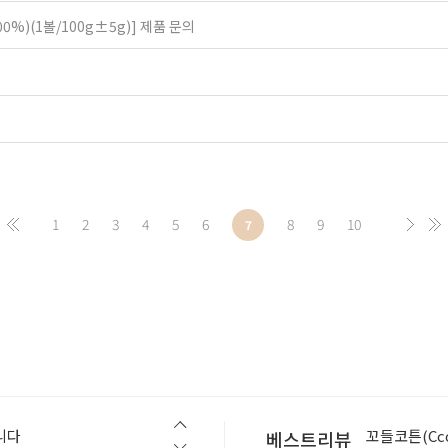
00%)(1볼/100g±5g)]
제품 문의
1
2
3
4
5
6
8
9
10
7
슬로우스텝(Slo
니다
꼬들코튼(Ccod
베스트리뷰