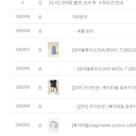
[도서] 찬바람 불면, 손뜨개 : 수정도안 안내
286999
기타문의
286998
제품 문의
286997
[로바울튜브(LOVA WOOL TUBE)(1콘
286996
[로바울튜브(LOVA WOOL TUBE)(
286995
[[DIY] 아크린넨 / 베지터블 로우키 티
286994
[[DIY] 아크린넨 / 베지터블 로우키
286993
[베지터블(vegetable cotton 100