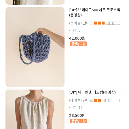
[DIY] 브레이드500 네트 크로스백
(동영상)
(코바늘)
난이도
■■■
□□□□
리뷰 : 5
42,000원
[DIY] 아크린넨 네모탑(동영상)
(대바늘)
난이도
■■
□□□□□
리뷰 : 12
28,500원