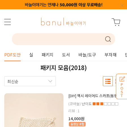
PDF도안
실
패키지
도서
바늘/도구
부자재
패키지 모음(2018)
P
O
S
T
[DIY] 맥시 레이어드 스카프(동영상)
(코바늘)
난이도
■■■
□□□□
리뷰 : 1
14,000원