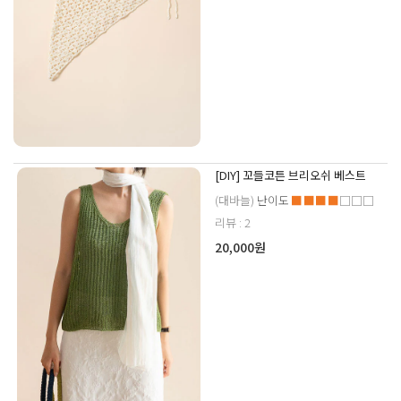
[DIY] 꼬들코튼 브리오쉬 베스트
(대바늘)
난이도
■■■■
□□□
리뷰 : 2
20,000원