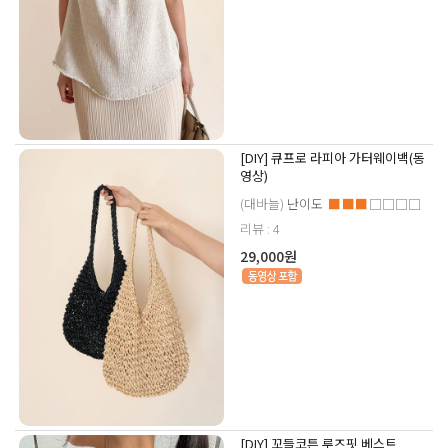
[DIY] 큐프로 라피아 가터웨이백(동
영상)
(대바늘)
난이도
■■■
□□□□
리뷰 : 4
29,000원
[DIY] 꼬들코튼 루즈핏 베스트