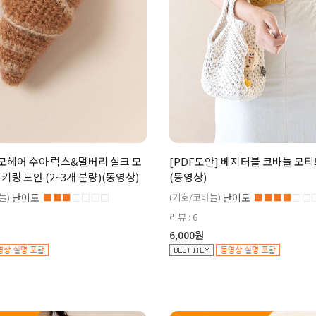
 모헤어 수아 럭스&멀버리 실크 모
[PDF도안] 베지터블 코바늘 모티
키링 도안 (2~3개 분량)(동영상)
(동영상)
늘)
난이도
■■■
□□□□
(기호/코바늘)
난이도
■■■■
□□
리뷰 : 6
6,000원