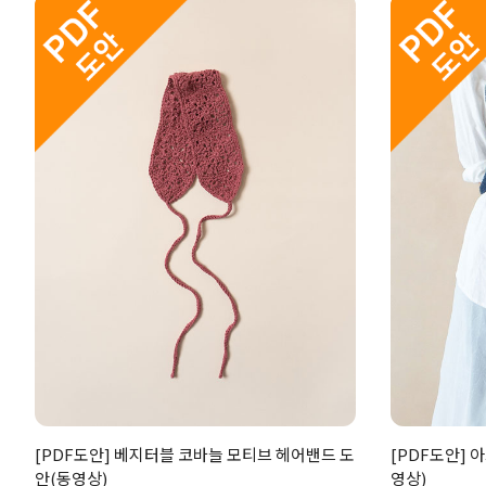
[PDF도안] 베지터블 코바늘 모티브 헤어밴드 도
[PDF도안] 
안(동영상)
영상)