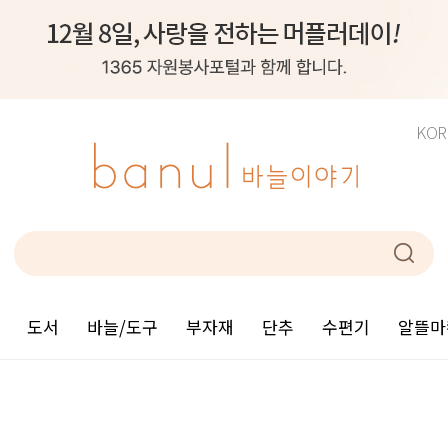
KOR
도서
바늘/도구
부자재
단추
수편기
알뜰마