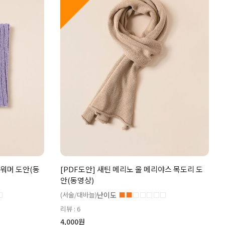
드워머 도안(동
[PDF도안] 새틴 메리노 울 메리야스 목도리 도
안(동영상)
□
(서술/대바늘)
난이도
■■
□□□□□
리뷰 : 6
4,000원