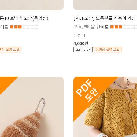
코튼10 호박백 도안(동영상)
[PDF도안] 도톰부클 떡볶이 가방
난이도
■■■
□□□□
(기호/코바늘)
난이도
■■■
□□□
리뷰 : 1
4,000원