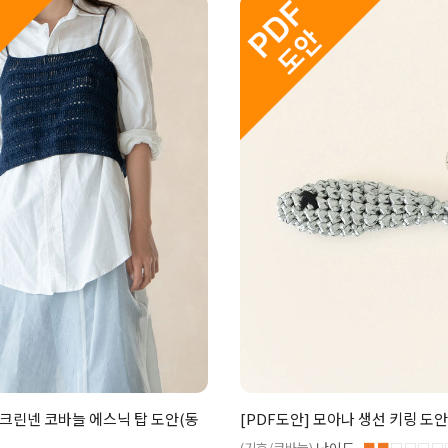
아크린넨 코바늘 에스닉 탑 도안(동
[PDF도안] 모아나 생선 키링 도
(기호/코바늘)
■■
□□□□