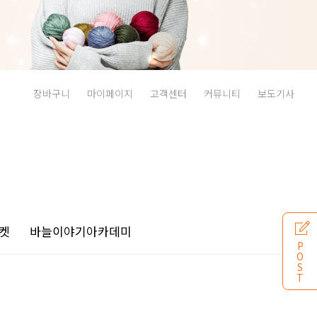
장바구니
마이페이지
고객센터
커뮤니티
보도기사
켓
바늘이야기
아카데미
P
O
S
T