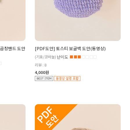
 곱창밴드 도안
[PDF도안] 토스티 보글백 도안(동영상)
(기호/코바늘)
난이도
■■■
□□□□
□
리뷰 : 8
4,000원