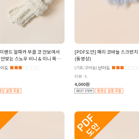
하이랜드 알파카 부클 코 안보여서
[PDF도안] 해리 코바늘 스크런치
안맞는 스노우 비니 & 미니 목도
(동영상)
)
난이도
■■■
□□□□
(기호/코바늘)
난이도
■■■
□□□
리뷰 : 5
4,000원