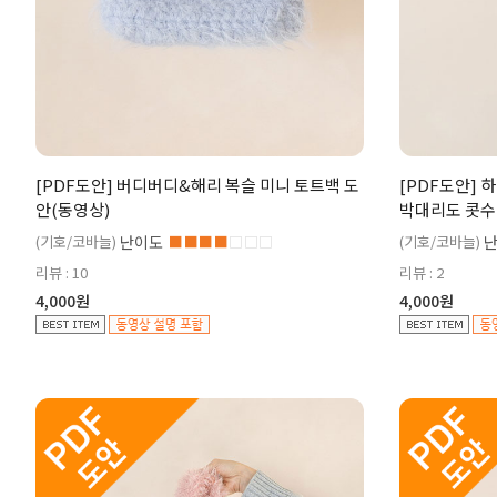
[PDF도안] 버디버디&해리 복슬 미니 토트백 도
[PDF도안] 
안(동영상)
박대리도 콧수 
리 도안(동영상
(기호/코바늘)
난이도
■■■■
□□□
(기호/코바늘)
리뷰 : 10
리뷰 : 2
4,000원
4,000원