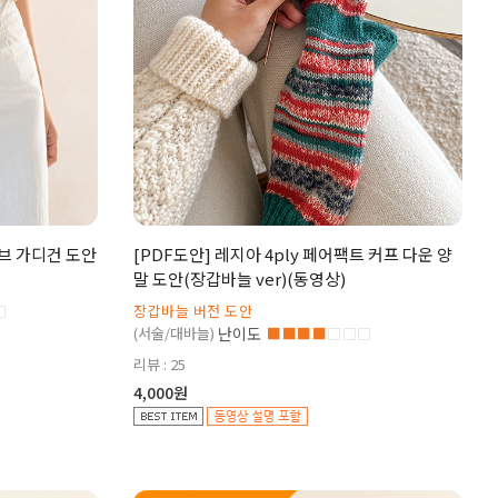
브 가디건 도안
[PDF도안] 레지아 4ply 페어팩트 커프 다운 양
말 도안(장갑바늘 ver)(동영상)
□
장갑바늘 버전 도안
(서술/대바늘)
난이도
■■■■
□□□
리뷰 : 25
4,000원