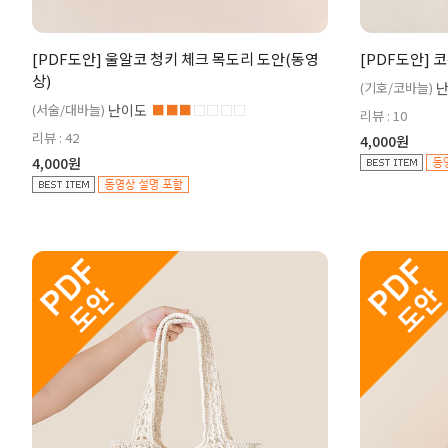
[PDF도안] 울알코 청키 체크 목도리 도안(동영
[PDF도안] 
상)
(기호/코바늘)
(서술/대바늘)
난이도
■■■
□□□□
리뷰 : 10
리뷰 : 42
4,000원
4,000원