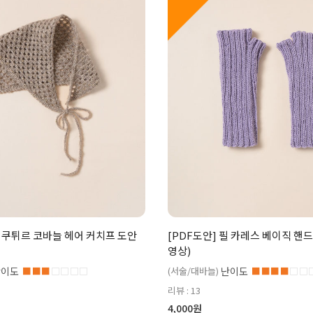
필 쿠튀르 코바늘 헤어 커치프 도안
[PDF도안] 필 카레스 베이직 핸
영상)
난이도
■■■
□□□□
(서술/대바늘)
난이도
■■■■
□□
리뷰 : 13
4,000원