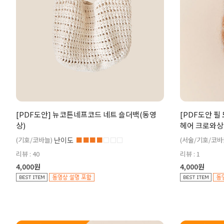
[PDF도안] 뉴코튼네프코드 네트 숄더백(동영
[PDF도안 필
상)
헤어 크로와상 
(기호/코바늘)
난이도
■■■■
□□□
(서술/기호/코바
리뷰 : 40
리뷰 : 1
4,000원
4,000원