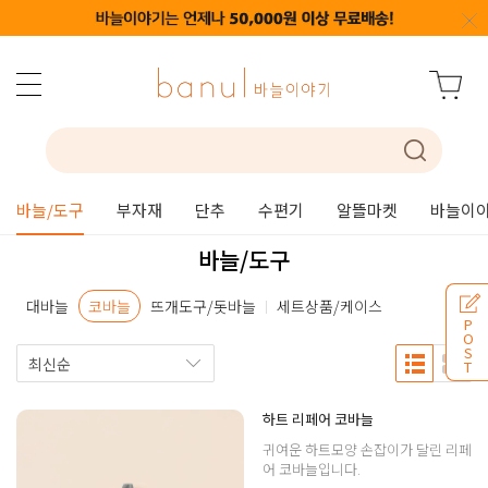
바늘/도구
부자재
단추
수편기
알뜰마켓
바늘이야
바늘/도구
대바늘
코바늘
뜨개도구/돗바늘
세트상품/케이스
P
O
S
T
하트 리페어 코바늘
귀여운 하트모양 손잡이가 달린 리페
어 코바늘입니다.