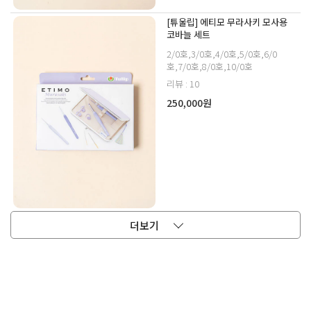
[튜울립] 에티모 무라사키 모사용
코바늘 세트
2/0호,3/0호,4/0호,5/0호,6/0
호,7/0호,8/0호,10/0호
리뷰 : 10
250,000원
더보기