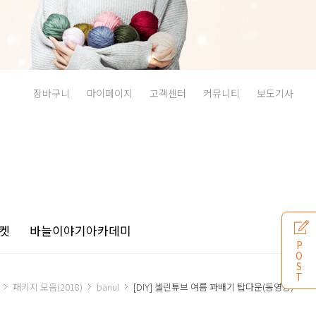
장바구니
마이페이지
고객센터
커뮤니티
보도기사
켓
바늘이야기
아카데미
P
O
S
T
패키지 모음(2018)
banul
[DIY] 셀린튜브 여름 꽈배기 탑다운(동영상)