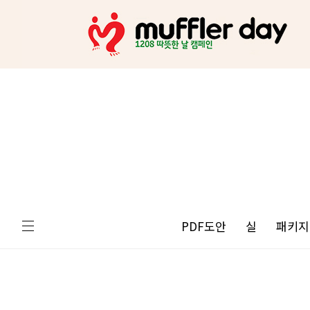
PDF도안
실
패키지