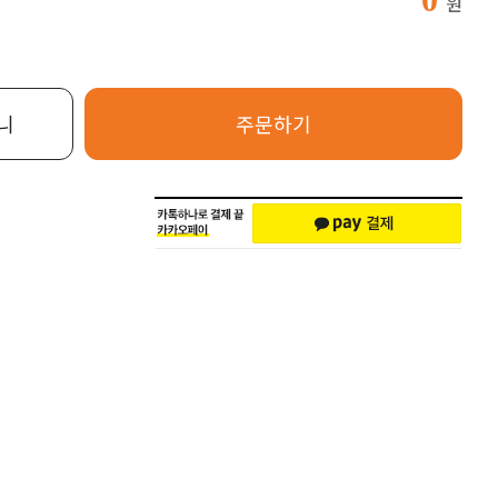
원
니
주문하기