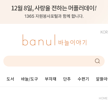
KOR
도서
바늘/도구
부자재
단추
수편기
알뜰마
HOME