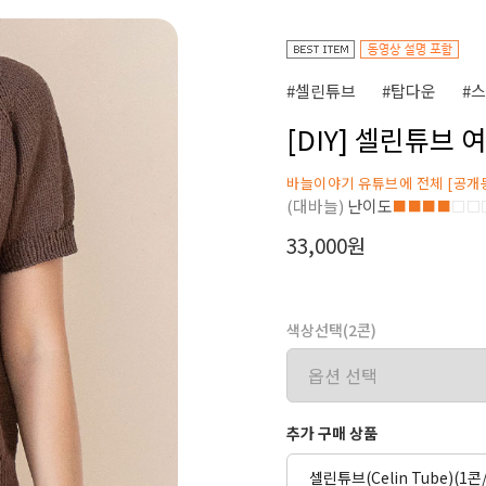
#셀린튜브
#탑다운
#
[DIY] 셀린튜브
바늘이야기 유튜브에 전체 [공개
(대바늘)
난이도
■■■■
□□
33,000원
색상선택(2콘)
추가 구매 상품
셀린튜브(Celin Tube)(1