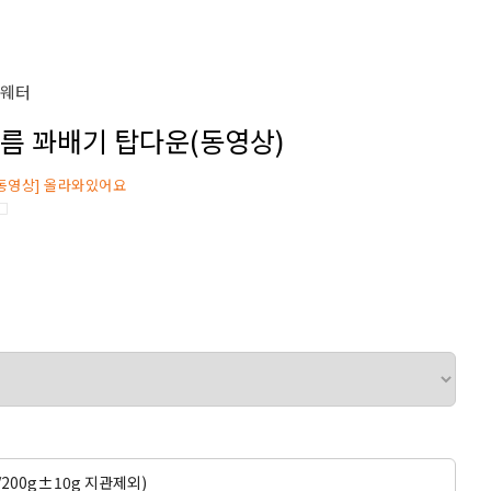
스웨터
 여름 꽈배기 탑다운(동영상)
동영상] 올라와있어요
□
콘/200g±10g 지관제외)