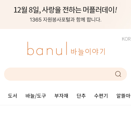
KOR
도서
바늘/도구
부자재
단추
수편기
알뜰마