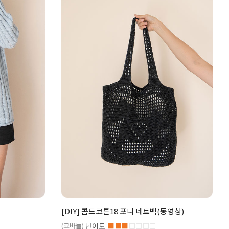
[DIY] 콤드코튼18 포니 네트백(동영상)
(코바늘)
난이도
■■■
□□□□