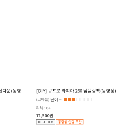
 탑다운(동영
[DIY] 큐프로 라피아 260 덤플링백(동영상)
(코바늘)
난이도
■■■
□□□□
리뷰 : 64
71,500원