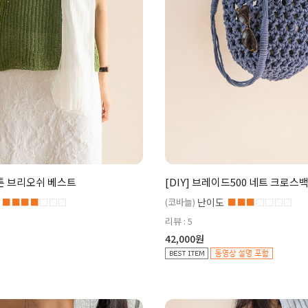
코튼 브리오쉬 베스트
[DIY] 브레이드500 네트 크로스
■■■■
□□□
(코바늘)
난이도
■■■
□□□□
리뷰 : 5
42,000원