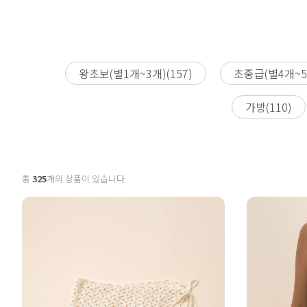
왕초보(별1개~3개)(157)
초중급(별4개~5개
가방(110)
총
325
개의 상품이 있습니다.