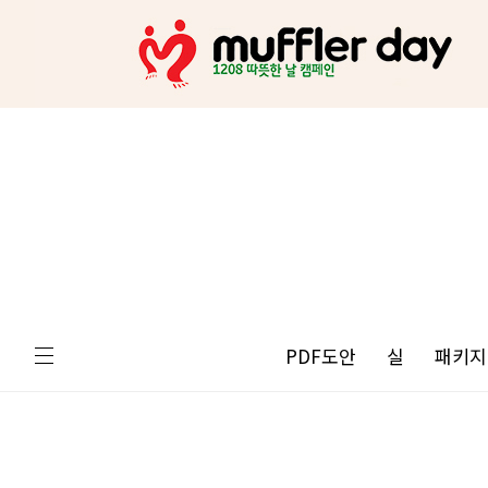
PDF도안
실
패키지