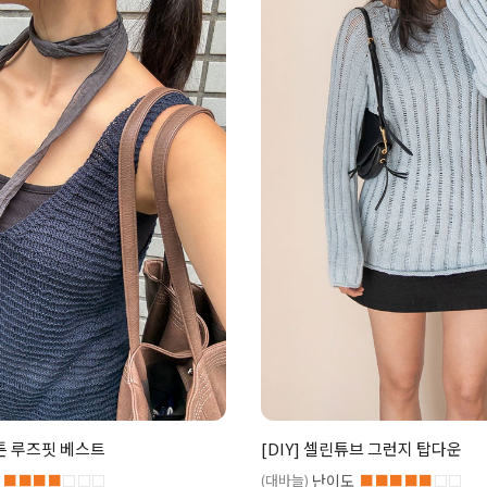
코튼 루즈핏 베스트
[DIY] 셀린튜브 그런지 탑다운
■■■■
□□□
(대바늘)
난이도
■■■■■
□□