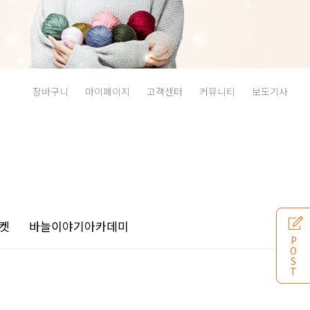
장바구니
마이페이지
고객센터
커뮤니티
보도기사
켓
바늘이야기
아카데미
P
O
S
T