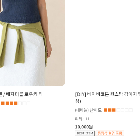
린넨 / 베지터블 로우키 티
[DIY] 베이비코튼 원스탑 강아지
상)
■■■■
□□□
(대바늘)
난이도
■■■
□□□□
리뷰 : 11
10,000원