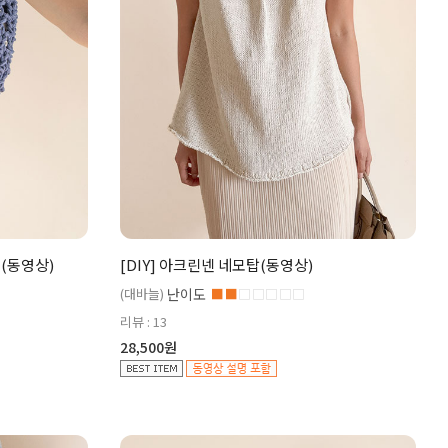
백(동영상)
[DIY] 아크린넨 네모탑(동영상)
(대바늘)
난이도
■■
□□□□□
리뷰 : 13
28,500원