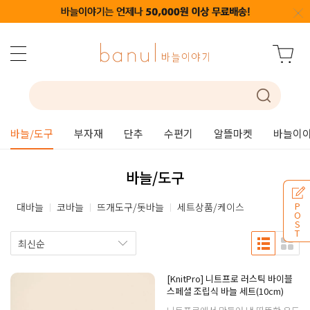
바늘/도구
부자재
단추
수편기
알뜰마켓
바늘이야
바늘/도구
P
대바늘
코바늘
뜨개도구/돗바늘
세트상품/케이스
O
S
T
[KnitPro] 니트프로 러스틱 바이블
스페셜 조립식 바늘 세트(10cm)