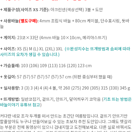
+ 제품구성(사이즈 XS 기준):
아크린넨(색상선택) 3볼 + 도안
+ 사용바늘
(별도구매)
:
4mm 조립식 바늘 + 80cm 케이블, 단수표시링, 돗바
늘
+ 게이지:
23코×33단 (4mm 바늘 10×10cm, 메리야스뜨기)
+ 사이즈:
XS (S) M (L) XL (2XL) 3XL
(※완성치수는 뜨개방법과 솜씨에 따라
사이즈의 오차가 생길 수 있습니다.)
+ 가슴둘레:
103 (106) 109 (113) 116 (120) 123 cm
+ 옷길이:
57 (57) 57 (57) 57 (57) 57 cm (뒤판 중심부터 쟀을 때)
+ 실사용량:
3 (3) 3 (4) 4 (4) 4 볼, 약 260 (275) 290 (305) 315 (330) 345 g
+ 뜨개방법:
일반코잡기, 겉뜨기, 안뜨기, 덮어씌우기 코막음
(
기초 뜨는 방법은
바늘이야기 유튜브 참고
)
커다란 네모 조각 두개를 떠서 만드는 초간단 여름탑입니다. 겉뜨기 안뜨기만
할줄알아도 누구나 만들어보실 수 있는 초보자 추천 도안입니다. 그래도 헷갈리
는 부분은 전체 동영상이 있으니 겁내지말고 도전해보세요. 다른 실로 바꿔서도