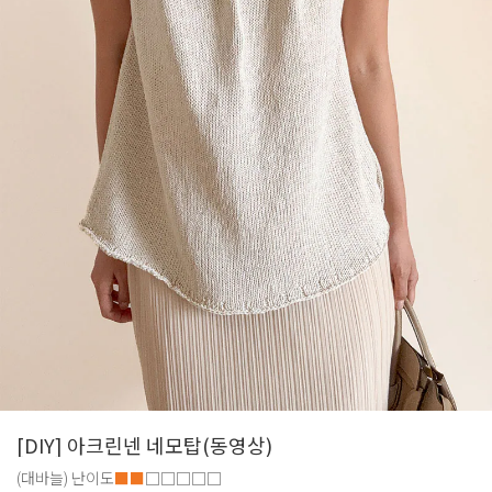
[DIY] 아크린넨 네모탑(동영상)
(대바늘)
난이도
■■
□□□□□