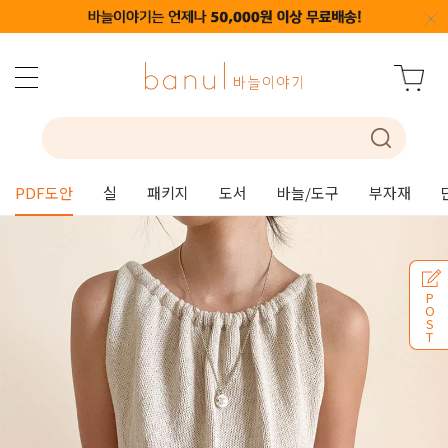
PDF도안
실
패키지
도서
바늘/도구
부자재
P
O
S
T