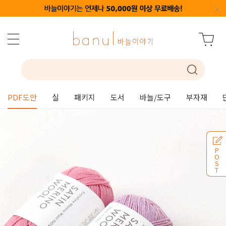
PDF도안
실
패키지
도서
바늘/도구
부자재
P
O
S
T