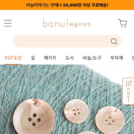
PDF도안
실
패키지
도서
바늘/도구
부자재
P
O
S
T