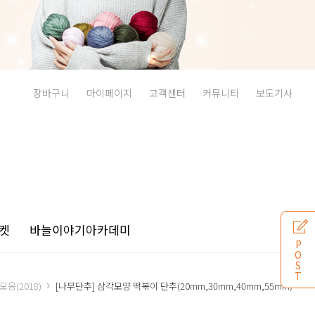
장바구니
마이페이지
고객센터
커뮤니티
보도기사
켓
바늘이야기
아카데미
P
O
S
T
모음(2018)
[나무단추] 삼각모양 떡볶이 단추(20mm,30mm,40mm,55mm)