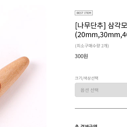
[나무단추] 삼각
(20mm,30mm,
(최소구매수량 2개)
300원
크기/색상선택
총 결제금액