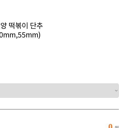
모양 떡볶이 단추
40mm,55mm)
0
원