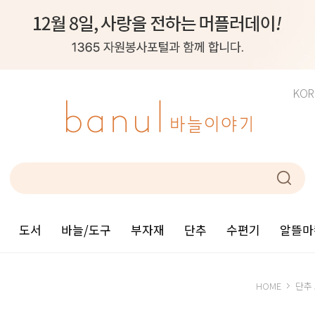
KOR
도서
바늘/도구
부자재
단추
수편기
알뜰마
HOME
단추 