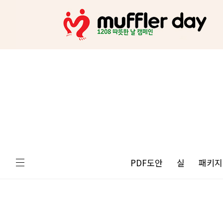
PDF도안
실
패키지