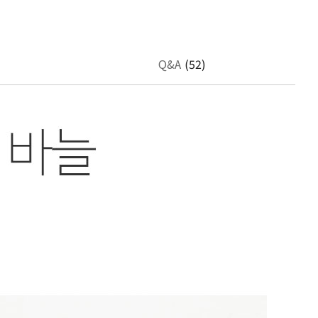
Q&A
(52)