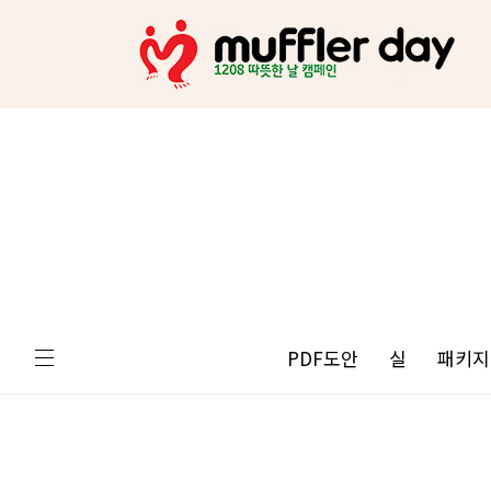
PDF도안
실
패키지