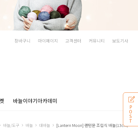
장바구니
마이페이지
고객센터
커뮤니티
보도기사
켓
바늘이야기
아카데미
P
O
S
T
바늘/도구
바늘
대바늘
[Lantern Moon] 랜턴문 조립식 바늘(13cm)