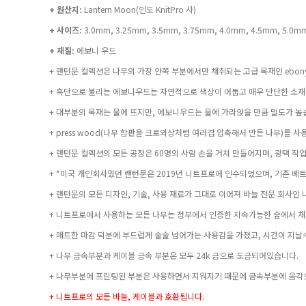
+ 원산지:
Lantern Moon(인도 KnitPro 사)
+ 사이즈:
3.0mm, 3.25mm, 3.5mm, 3.75mm, 4.0mm, 4.5mm, 5.0mm
+ 재질:
에보니 우드
+ 랜턴문 컬렉션은 나무의 가장 안쪽 부분에서만 채취되는 고급 목재인 ebon
+ 흑단으로 불리는 에보니우드는 자연적으로 색상이 어둡고 매우 단단한 소
+ 대부분의 목재는 물에 뜨지만, 에보니우드는 물에 가라앉을 만큼 밀도가 높
+ press wood(나무 합판을 크로와상처럼 여러겹 압축해서 만든 나무)를 
+ 랜턴문 컬렉션의 모든 공정은 60명의 사람 손을 거쳐 만들어지며, 광택 
+ *미국 개인회사였던 랜턴문은 2019년 니트프로에 인수되었으며, 기존 베
+ 랜턴문의 모든 디자인, 기술, 사용 재료가 그대로 이어져 바늘 전문 회사인
+ 니트프로에서 사용하는 모든 나무는 정부에서 인증한 지속가능한 숲에서 채
+ 매트한 마감 덕분에 부드럽게 술술 넘어가는 사용감을 가졌고, 시간이 지날
+ 나무 금속부분과 케이블 금속 부분은 모두 24k 금으로 도금되어있습니다.
+ 나무부분에 프린팅된 부분은 사용하면서 지워지기 때문에 금속부분에 음각
+ 니트프로의 모든 바늘, 케이블과 호환됩니다.