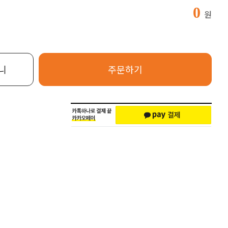
0
원
니
주문하기