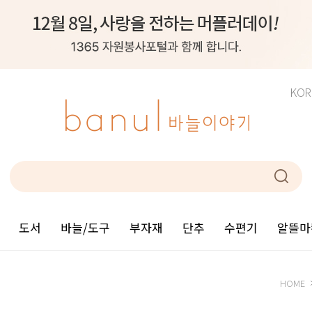
KOR
도서
바늘/도구
부자재
단추
수편기
알뜰마
HOME