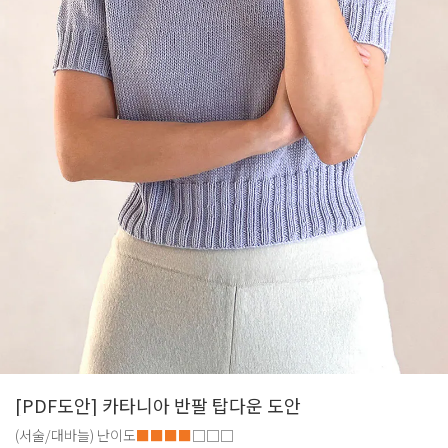
[PDF도안] 카타니아 반팔 탑다운 도안
(서술/대바늘)
난이도
■■■■
□□□