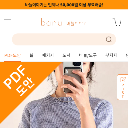
PDF도안
실
패키지
도서
바늘/도구
부자재
P
O
S
T