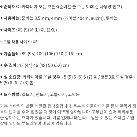
+ 준비재료:
카타니아 또는 코튼3(준비할 볼 수는 아래 실 사용량 참고)
+ 사용바늘:
줄바늘 3.5mm, 4mm (케이블 40cm, 80cm), 돗바늘
+
사이즈
:
XS (S) M (L) XL (2XL)
+ 모델 착용 사이즈:
XS
+ 가슴둘레:
89 (95) 100 (106) 110 (116) cm
+ 옷 길이:
42 (44) 46 (48) 50 (52) cm
+ 실 소요량:
카타니아로 뜨실 경우
- 5 (5) 6 (6) 6 (7) 볼
/ 코튼3로 뜨실 경우 -
5 (5) 6 (6) 7 (8) 볼
+ 뜨개방법:
겉뜨기, 안뜨기, 코늘리기, 코막음
기본 스타일의 반팔 레글런 탑다운입니다.
목부분 되돌아뜨기를 통해 앞목과 뒷
목의 단차를 주어
입었을 때 핏이 예쁘게 살아납니다.
고무단이 길어 허리부분
을 잡아주는 효과가 있습니다.
여름 언제나 데일리로 입을 수 있는 스타일로
맨
살에 입어도 부드러우며 비침이 없습니다.