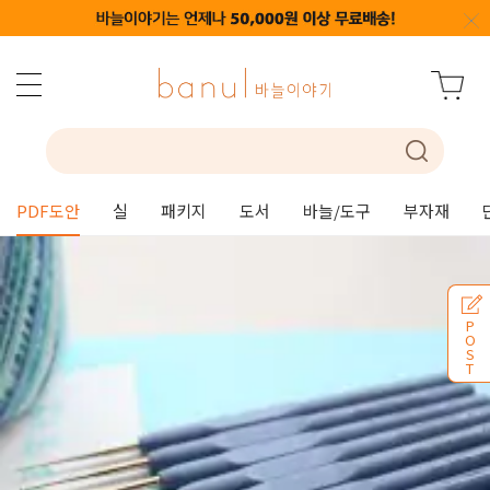
PDF도안
실
패키지
도서
바늘/도구
부자재
P
O
S
T