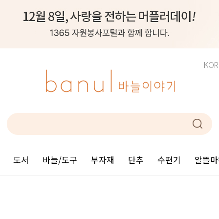
KOR
도서
바늘/도구
부자재
단추
수편기
알뜰마