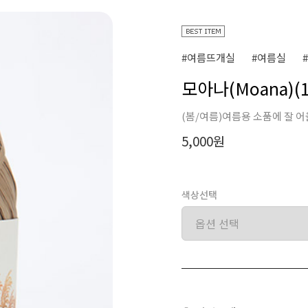
#여름뜨개실
#여름실
모아나(Moana)(
(봄/여름)여름용 소품에 잘 
5,000원
색상선택