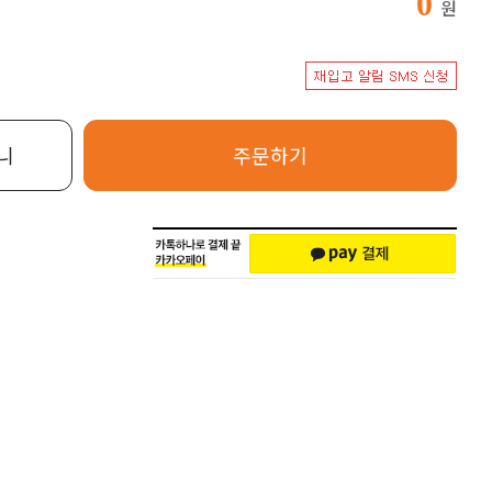
0
원
니
주문하기