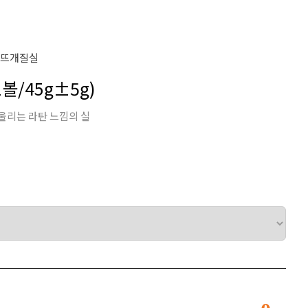
#뜨개질실
1볼/45g±5g)
어울리는 라탄 느낌의 실