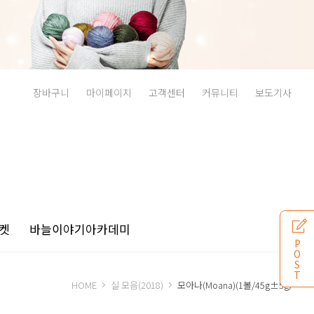
장바구니
마이페이지
고객센터
커뮤니티
보도기사
켓
바늘이야기
아카데미
P
O
S
T
HOME
실 모음(2018)
모아나(Moana)(1볼/45g±5g)