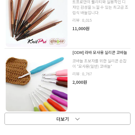
트프로만의 퀄리티와 실용적인 디
자인 감성을 느낄 수 있는 최고급 조
립식 바늘입니다.
리뷰 : 8,015
11,000원
[ODM] 라바 모사용 실리콘 코바늘
코바늘 초보자를 위한 실리콘 손잡
이 "모사용(일반) 코바늘"
리뷰 : 8,767
2,000원
더보기