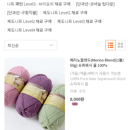
니트 패턴 Level3 - 브리오쉬 재료 구매
[단과반-코바늘 탑다운]
[단과반-구황작물]
제도니트 Level1 재료 구매
제도니트 Level2 재료 구매
제도니트 Level3 재료 구매
제도니트 Level4 재료 구매
메리노블렌드(Merino Blend)(1볼/
50g) 슈퍼워시 울 100%
(가을/겨울)세탁기 사용이 가능한
100% Pure New Superwash Wool
슈퍼워시 울
리뷰 : 975
8,000원