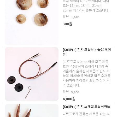
스틱 재질의 4구 단추입니다. 사이
즈는 15mm, 18mm, 21mm,
25mm 의 4가지 종류가 있습니다.
리뷰 : 1,063
300원
[KnitPro] 진저 조립식 바늘용 케이
블
(니트프로 3.0mm 이상 모든 제품
호환 가능) 진저 조립식 바늘에 꼭
어울리게 출시된 새로운 조립식 바
늘용 케이블! 유연하고 얇은 소재를
사용하여 케이블의 꼬임 현상이 거
의 없습니다.
리뷰 : 9,054
4,000원
[KnitPro] 진저 스페셜 조립식바늘
니트프로가 전하는 새로운 바늘. 니