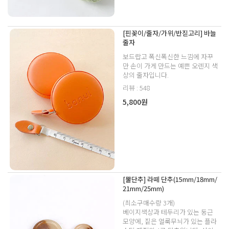
[핀꽂이/줄자/가위/반짇고리] 바늘
줄자
보드랍고 폭신폭신한 느낌에 자꾸
만 손이 가게 만드는 예쁜 오렌지 색
상의 줄자입니다.
리뷰 : 548
5,800원
[뿔단추] 라떼 단추(15mm/18mm/
21mm/25mm)
(최소구매수량 3개)
베이지색상과 테두리가 있는 둥근
모양에, 짙은 얼룩무늬가 있는 플라