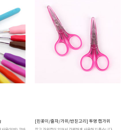
늘
[핀꽂이/줄자/가위/반짇고리] 투명 캡가위
모사용(일반) 코바
작고 가위캡이 있어서 간편하게 사용하기 좋습니다.