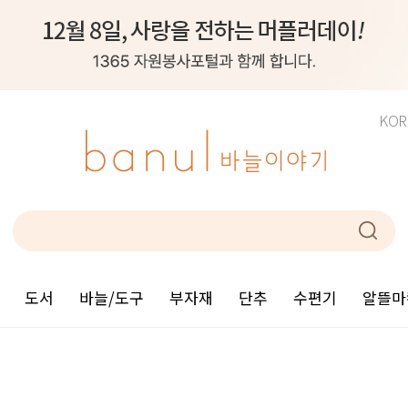
KOR
도서
바늘/도구
부자재
단추
수편기
알뜰마