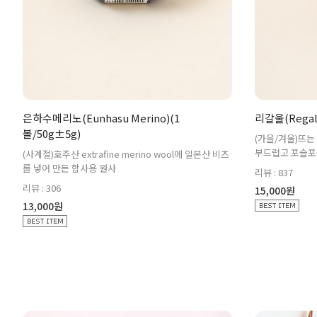
은하수메리노(Eunhasu Merino)(1
리갈울(Regal 
볼/50g±5g)
(가을/겨울)뜨는
부드럽고 포슬포
(사계절)호주산 extrafine merino wool에 일본산 비즈
를 넣어 만든 합사용 원사
리뷰 : 837
리뷰 : 306
15,000원
13,000원