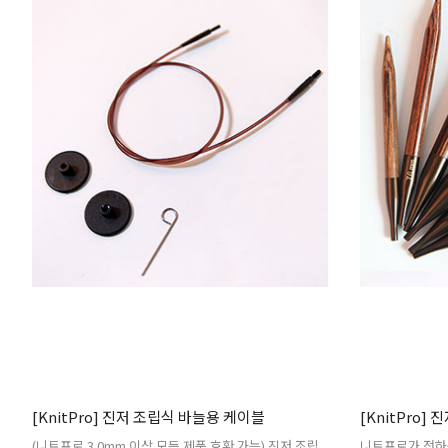
[KnitPro] 진저 조립식 바늘용 케이블
[KnitPro
(니트프로 3.0mm 이상 모든 제품 호환 가능) 진저 조립
니트프로가 전하