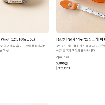
Wool)(1볼/100g±5g)
[핀꽂이/줄자/가위/반짇고리] 바
 맛 좋고 세탁 후 기모감이 풍성해지는
보드랍고 폭신폭신한 느낌에 자꾸만 손
슬한 실
예쁜 오렌지 색상의 줄자입니다.
리뷰 : 548
5,800원