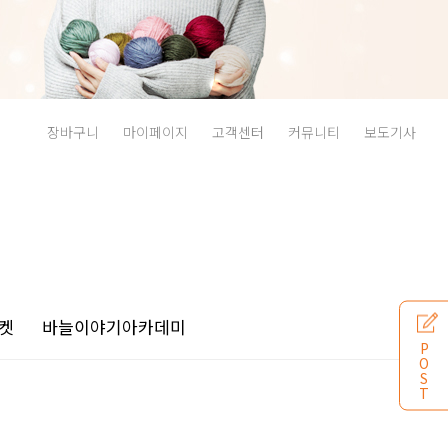
장바구니
마이페이지
고객센터
커뮤니티
보도기사
켓
바늘이야기
아카데미
P
O
S
T