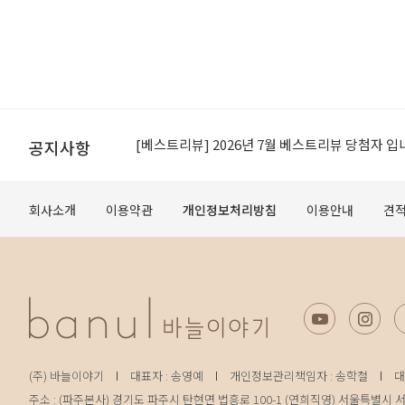
[공지]적립금 이용약관 개정 안내
[베스트리뷰] 2026년 7월 베스트리뷰 당첨자 입
공지사항
[공지] 무료배송 조건 변경 안내
회사소개
이용약관
개인정보처리방침
이용안내
견
오프라인 매장 도장 쿠폰제 변경 안내
[공지]적립금 이용약관 개정 안내
[베스트리뷰] 2026년 7월 베스트리뷰 당첨자 입
(주) 바늘이야기
대표자 : 송영예
개인정보관리책임자 : 송학철
대
주소 : (파주본사) 경기도 파주시 탄현면 법흥로 100-1 (연희직영) 서울특별시 서