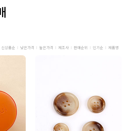
매
신상품순
낮은가격
높은가격
제조사
판매순위
인기순
제품명