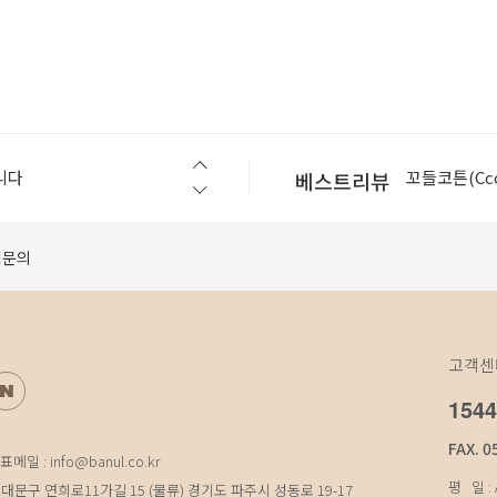
슬로우스텝(Slo
니다
꼬들코튼(Ccod
베스트리뷰
[공지] 모바일에서 구매가 원활하지 않을 경우 먼저 확인 해 보세요.
셀린라이트(Cel
베지터블(vege
적문의
베지터블(vege
슬로우스텝(Slo
니다
꼬들코튼(Ccod
고객센
1544
FAX. 0
표메일 : info@banul.co.kr
평 일 : A
대문구 연희로11가길 15 (물류) 경기도 파주시 성동로 19-17