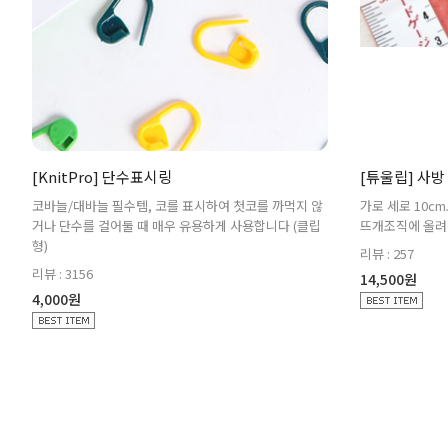
[KnitPro] 단수표시링
[튜울립] 사방 
코바늘/대바늘 필수템, 코를 표시하여 첫코를 까먹지 않
가로 세로 10c
거나 단수를 걸어둘 때 매우 유용하게 사용합니다 (클립
뜨개조직에 올려 
형)
리뷰 : 257
리뷰 : 3156
14,500원
4,000원