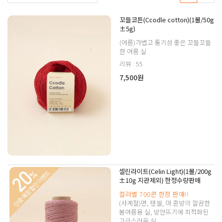
꼬들코튼(Ccodle cotton)(1볼/50g
±5g)
(여름)가볍고 통기성 좋은 꼬들꼬들
한 여름 실
리뷰 : 55
7,500원
셀린라이트(Celin Light)(1볼/200g
±10g 지관제외) 한정수량판매
컬러별 700콘 한정 판매!!
(사계절)면, 텐셀, 마 혼방의 깔끔한
봄여름용 실, 방안뜨기에 최적화된
고급스러운 실