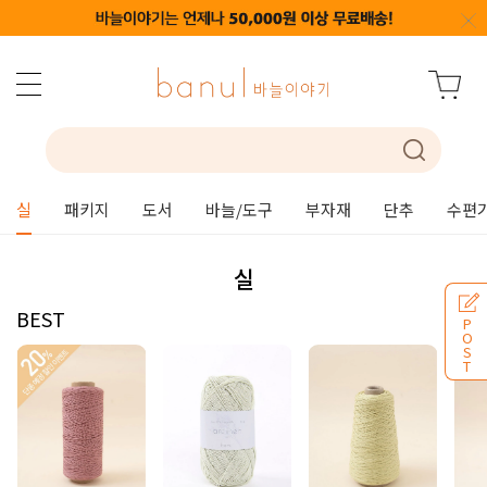
실
패키지
도서
바늘/도구
부자재
단추
수편
실
BEST
P
O
S
T