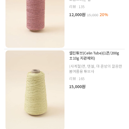
리뷰 : 135
12,000원
20%
15,000
셀린튜브(Celin Tube)(1콘/200g
±10g 지관제외)
(사계절)면, 텐셀, 마 혼방의 깔끔한
봄여름용 튜브사
리뷰 : 165
15,000원