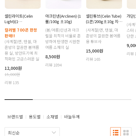
셀린라이트(Celin
아크린넨(Arclinen) (1
셀린튜브(Celin Tube)
가단(
Light)(1
볼/100g ±10g)
(1콘/200g±10g 지관
(사계
볼/200g±10g 지관제
제외)
컬러별 700콘 한정
(봄/여름)린넨과 아크
(사계절)면, 텐셀, 마
스터 
외) 한정수량판매
판매!!
릴을 최적의 비율로 혼
혼방의 깔끔한 봄여름
단한
(사계절)면, 텐셀, 마
방하여 탄생한 시원한
용 튜브사
9,0
혼방의 깔끔한 봄여름
여름 소재의 실
15,000원
용 실, 방안뜨기에 최
리뷰 
8,500원
적화된 고급스러운 실
리뷰 165
리뷰 1894
12,000원
15,000원
리뷰 135
브랜드별
용도별
소재별
바늘두께