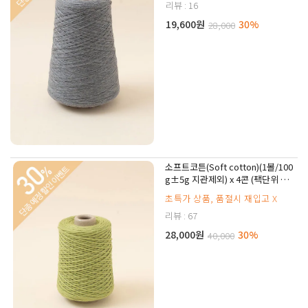
리뷰 : 16
19,600원
30%
28,000
소프트코튼(Soft cotton)(1볼/100
g±5g 지관제외) x 4콘 (팩단위 판
매)
초특가 상품, 품절시 재입고 X
리뷰 : 67
28,000원
30%
40,000