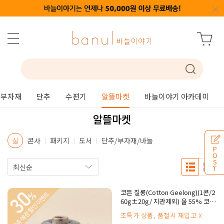
부자재
단추
수편기
알뜰마켓
바늘이야기 아카데미
알뜰마켓
실
콘사
패키지
도서
단추/부자재/바늘
P
O
S
T
코튼 질롱(Cotton Geelong)(1콘/2
60g±20g/ 지관제외) 울 55% 코튼
45%
초특가 상품, 품절시 재입고 X