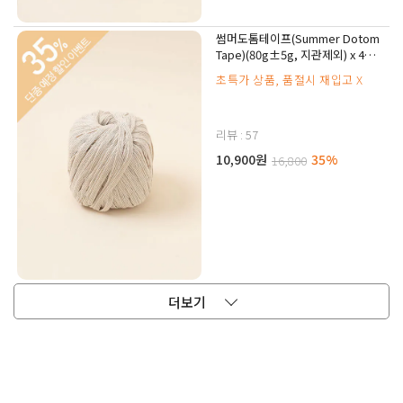
썸머도톰테이프(Summer Dotom
Tape)(80g±5g, 지관제외) x 4볼,
팩단위(1팩/4볼)
초특가 상품, 품절시 재입고 X
리뷰 : 57
10,900원
35%
16,800
더보기