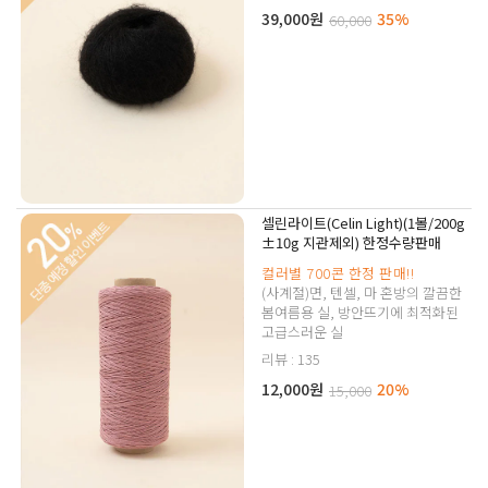
39,000원
35%
60,000
셀린라이트(Celin Light)(1볼/200g
±10g 지관제외) 한정수량판매
컬러별 700콘 한정 판매!!
(사계절)면, 텐셀, 마 혼방의 깔끔한
봄여름용 실, 방안뜨기에 최적화된
고급스러운 실
리뷰 : 135
12,000원
20%
15,000