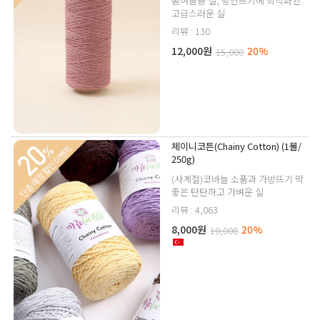
봄여름용 실, 방안뜨기에 최적화된
고급스러운 실
리뷰 : 130
12,000원
20%
15,000
체이니코튼(Chainy Cotton) (1볼/
250g)
(사계절)코바늘 소품과 가방뜨기 딱
좋은 탄탄하고 가벼운 실
리뷰 : 4,063
8,000원
20%
10,000