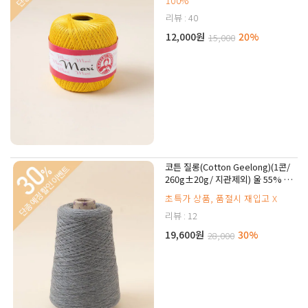
100%
리뷰 : 40
12,000원
20%
15,000
코튼 질롱(Cotton Geelong)(1콘/
260g±20g/ 지관제외) 울 55% 코
튼 45%
초특가 상품, 품절시 재입고 X
리뷰 : 12
19,600원
30%
28,000