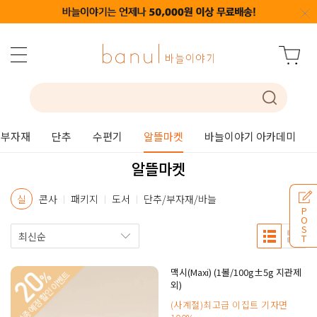
부자재
단추
수편기
알뜰마켓
바늘이야기 아카데미
알뜰마켓
실
콘사
패키지
도서
단추/부자재/바늘
P
O
S
T
맥시(Maxi) (1볼/100g±5g 지관제
외)
(사계절)최고급 이집트 기자면