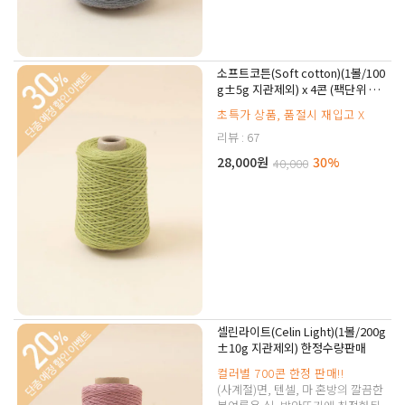
소프트코튼(Soft cotton)(1볼/100
g±5g 지관제외) x 4콘 (팩단위 판
매)
초특가 상품, 품절시 재입고 X
리뷰 : 67
28,000원
30%
40,000
셀린라이트(Celin Light)(1볼/200g
±10g 지관제외) 한정수량판매
컬러별 700콘 한정 판매!!
(사계절)면, 텐셀, 마 혼방의 깔끔한