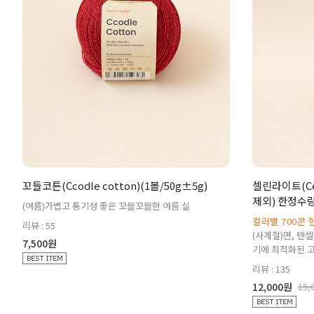
꼬들코튼(Ccodle cotton)(1볼/50g±5g)
셀린라이트(Cel
제외) 한정수
(여름)가볍고 통기성 좋은 꼬들꼬들한 여름 실
컬러별 700콘 한
리뷰 : 55
(사계절)면, 텐
7,500원
기에 최적화된 
리뷰 : 135
12,000원
15,