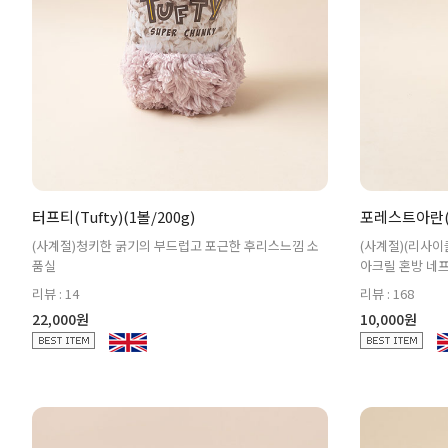
터프티(Tufty)(1볼/200g)
포레스트아란(Fo
(사계절)청키한 굵기의 부드럽고 포근한 후리스느낌 소
(사계절)(리사이
품실
아크릴 혼방 네
리뷰 : 14
리뷰 : 168
22,000원
10,000원