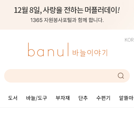
KOR
도서
바늘/도구
부자재
단추
수편기
알뜰마