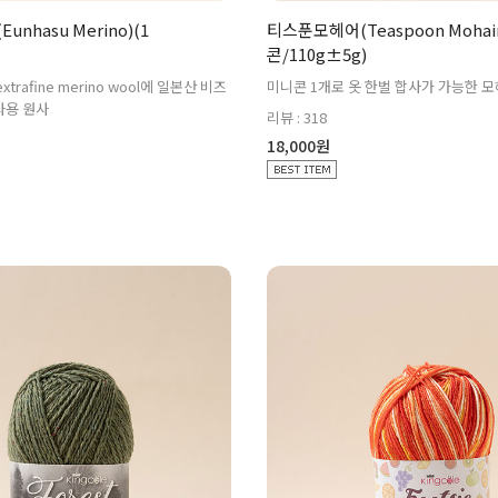
nhasu Merino)(1
티스푼모헤어(Teaspoon Mohair
콘/110g±5g)
trafine merino wool에 일본산 비즈
미니콘 1개로 옷 한벌 합사가 가능한 
사용 원사
리뷰 : 318
18,000원