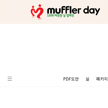
PDF도안
실
패키지