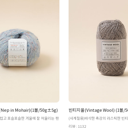
p in Mohair)(1볼/50g±5g)
빈티지울(Vintage Wool) (1볼/5
럽고 포슬포슬한 겨울에 잘 어울리는 팬
(사계절용)바삭한 촉감의 러스틱한 빈
리뷰 : 1132