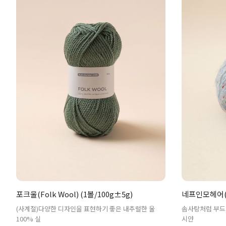
포크울(Folk Wool) (1볼/100g±5g)
네프인모헤어(Ne
(사계절)다양한 디자인을 표현하기 좋은 내추럴한 울
솜사탕처럼 부드
100% 실
시얀