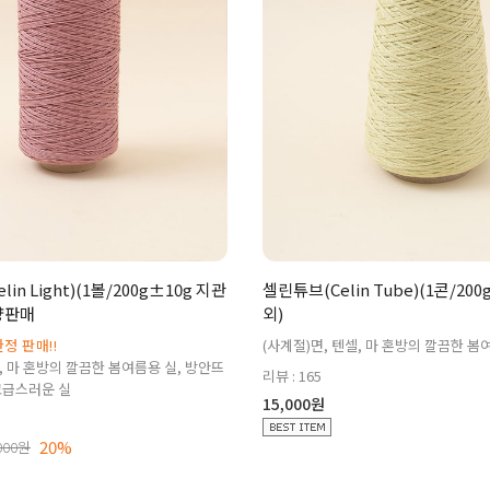
in Light)(1볼/200g±10g 지관
셀린튜브(Celin Tube)(1콘/20
량판매
외)
정 판매!!
(사계절)면, 텐셀, 마 혼방의 깔끔한 
셀, 마 혼방의 깔끔한 봄여름용 실, 방안뜨
리뷰 : 165
고급스러운 실
15,000원
20%
000원