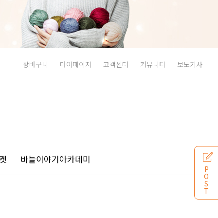
장바구니
마이페이지
고객센터
커뮤니티
보도기사
켓
바늘이야기
아카데미
P
O
S
T