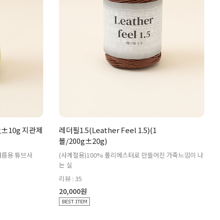
0g±10g 지관제
레더필1.5(Leather Feel 1.5)(1
볼/200g±20g)
봄여름용 튜브사
(사계절용)100% 폴리에스터로 만들어진 가죽느낌이 나
는 실
리뷰 : 35
20,000원