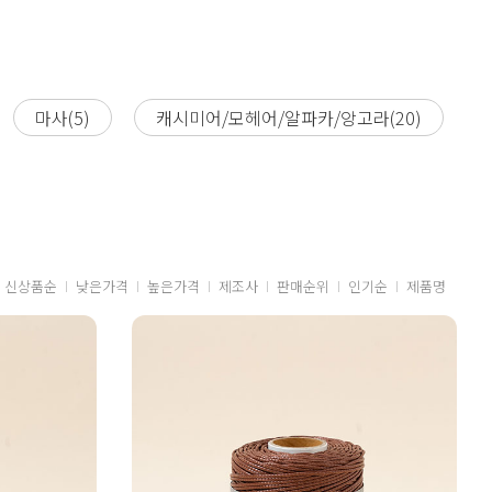
마사(5)
캐시미어/모헤어/알파카/앙고라(20)
신상품순
낮은가격
높은가격
제조사
판매순위
인기순
제품명