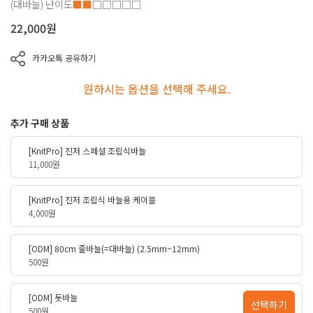
(대바늘)
난이도
■■
□□□□□
22,000
원
카카오톡 공유하기
원하시는 옵션을 선택해 주세요.
추가 구매 상품
[KnitPro] 진저 스페셜 조립식바늘
11,000원
[KnitPro] 진저 조립식 바늘용 케이블
4,000원
[ODM] 80cm 줄바늘(=대바늘) (2.5mm~12mm)
500원
[ODM] 돗바늘
선택하기
500원