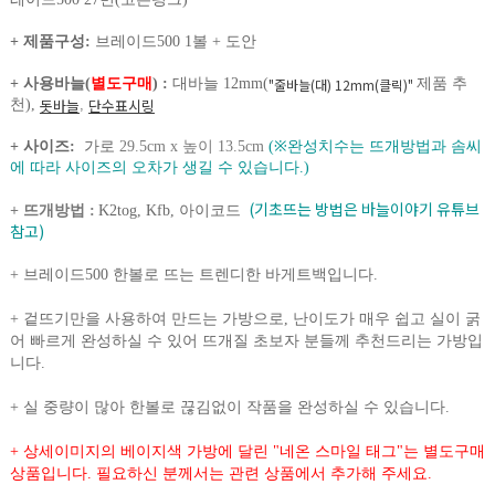
+ 제품구성:
브레이드500 1볼 + 도안
+ 사용바늘(
별도구매
)
:
대바늘 12mm(
제품 추
"줄바늘(대) 12mm(클릭)"
돗바
늘
단수표시링
천),
,
+
사이즈:
가로
29.5cm x 높이 13.5cm
(※완성치수는 뜨개방법과 솜씨
에 따라 사이즈의 오차가 생길 수 있습니다.)
(기초뜨는 방법은 바늘이야기 유튜브
+ 뜨개방법 :
K2tog, Kfb, 아이코드
참고)
+
브레이드500 한볼로 뜨는 트렌디한 바게트백입니다.
+
겉뜨기만을 사용하여 만드는 가방으로, 난이도가 매우 쉽고 실이 굵
어 빠르게 완성하실 수 있어 뜨개질 초보자 분들께 추천드리는 가방입
니다.
+
실 중량이 많아 한볼로 끊김없이 작품을 완성하실 수 있습니다.
+ 상세이미지의 베이지색 가방에 달린 "네온 스마일 태그"는 별도구매
상품입니다. 필요하신 분께서는 관련 상품에서 추가해 주세요.