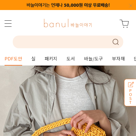
PDF도안
실
패키지
도서
바늘/도구
부자재
P
O
S
T