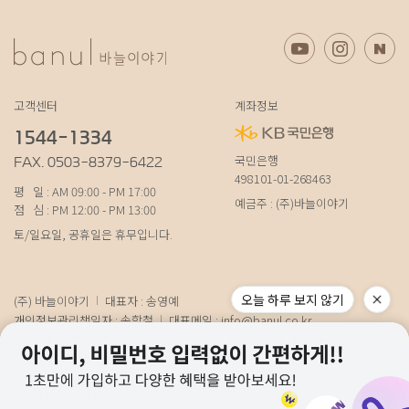
고객센터
계좌정보
1544-1334
국민은행
FAX. 0503-8379-6422
498101-01-268463
평 일 : AM 09:00 - PM 17:00
예금주 : (주)바늘이야기
점 심 : PM 12:00 - PM 13:00
토/일요일, 공휴일은 휴무입니다.
오늘 하루 보지 않기
(주) 바늘이야기
대표자 : 송영예
개인정보관리책임자 : 송학철
대표메일 :
info@banul.co.kr
주소 : (파주본사) 경기도 파주시 탄현면 법흥로 100-1 (연희직영) 서울특별시 서
대문구 연희로11가길 15 (물류) 경기도 파주시 성동로 19-17
사업자번호 : 674-88-00100
[사업자정보확인]
통신판매신고번호 : 경기파주-0348호