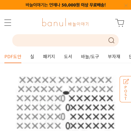
PDF도안
실
패키지
도서
바늘/도구
부자재
P
O
S
T