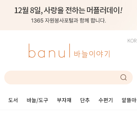
KOR
도서
바늘/도구
부자재
단추
수편기
알뜰마