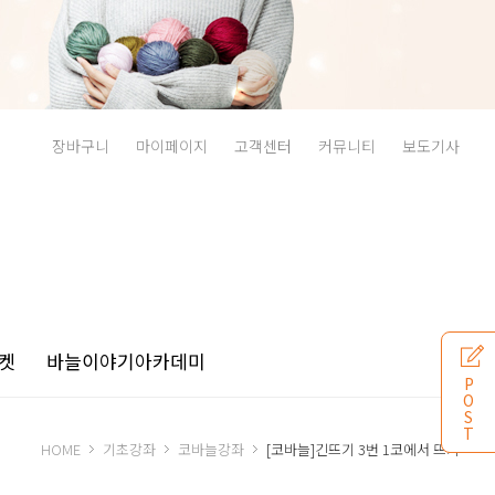
장바구니
마이페이지
고객센터
커뮤니티
보도기사
켓
바늘이야기
아카데미
P
O
S
T
HOME
기초강좌
코바늘강좌
[코바늘]긴뜨기 3번 1코에서 뜨기