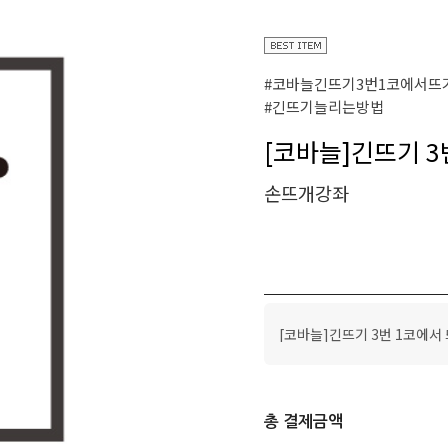
#코바늘긴뜨기3번1코에서뜨
#긴뜨기늘리는방법
[코바늘]긴뜨기 3
손뜨개강좌
[코바늘]긴뜨기 3번 1코에서
총 결제금액