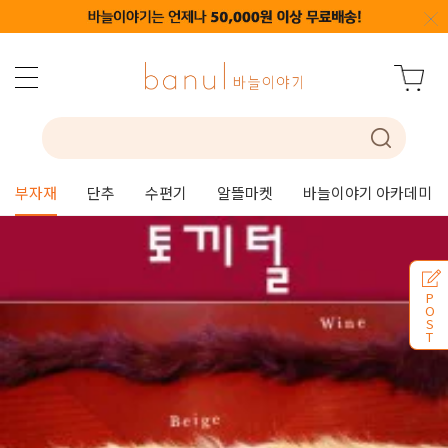
부자재
단추
수편기
알뜰마켓
바늘이야기 아카데미
P
O
S
T