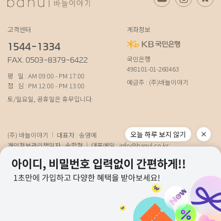
고객센터
계좌정보
1544-1334
국민은행
FAX. 0503-8379-6422
498101-01-268463
평 일 : AM 09:00 - PM 17:00
예금주 : (주)바늘이야기
점 심 : PM 12:00 - PM 13:00
토/일요일, 공휴일은 휴무입니다.
오늘 하루 보지 않기
(주) 바늘이야기
대표자 : 송영예
개인정보관리책임자 : 송학철
대표메일 :
info@banul.co.kr
주소 : (파주본사) 경기도 파주시 탄현면 법흥로 100-1 (연희직영) 서울특별시 서
대문구 연희로11가길 15 (물류) 경기도 파주시 성동로 19-17
사업자번호 : 674-88-00100
[사업자정보확인]
통신판매신고번호 : 경기파주-0348호
호스팅사업자 : 코리아센터닷컴