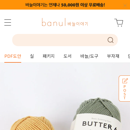
PDF도안
실
패키지
도서
바늘/도구
부자재
P
O
S
T