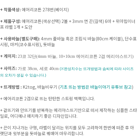
+ 작품색상:
에어리코튼 278번(베이지)
+ 제품구성:
에어리코튼(색상선택) 2볼 + 3mm 면 끈(갈색) 6마 + 위아힙이너
프 라벨 1개 + 도안
+ 사용바늘(별도구매)
:
4mm 줄바늘 혹은 조립식 바늘(80cm 케이블), 단수표
시링, 마커(코수표시링), 돗바늘
+ 게이지:
23코 32단(4mm 바늘, 10×10cm 에어리코튼 2겹 메리야스뜨기)
+ 사이즈:
가로 38cm, 세로 40cm
(※완성치수는 뜨개방법과 솜씨에 따라 사이즈
의 오차가 생길 수 있습니다.)
+ 뜨개방법 :
K2tog, 바늘비우기
(
기초 뜨는 방법은 바늘이야기 유튜브 참고
)
+
에어리코튼 2겹으로 뜨는 탄탄한 스트링 백팩입니다.
+
겉뜨기와 안뜨기를 반복하는 메리야스뜨기만으로 떠서 제작하는 심플한 스타
일로, 어디에나 매치하기 좋은 디자인입니다.
+
끈이 지나가는 구멍, 라벨이 달리는 위치를 모두 고려하여 한번에 떠준 후 아
랫단과 윗부분을 돗바늘로 꿰매어 마무리합니다.