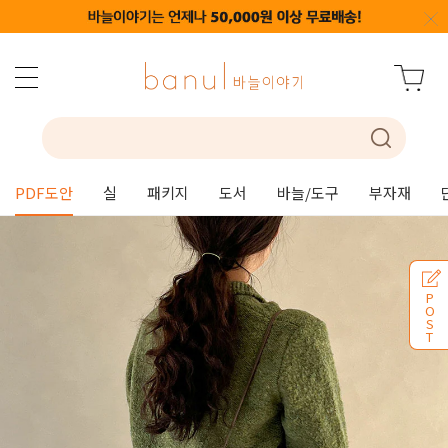
PDF도안
실
패키지
도서
바늘/도구
부자재
P
O
S
T