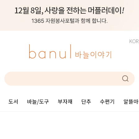
KOR
도서
바늘/도구
부자재
단추
수편기
알뜰마