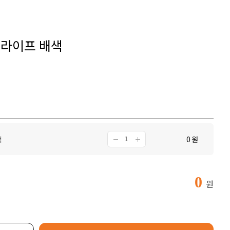
트라이프 배색
색
0
원
0
원