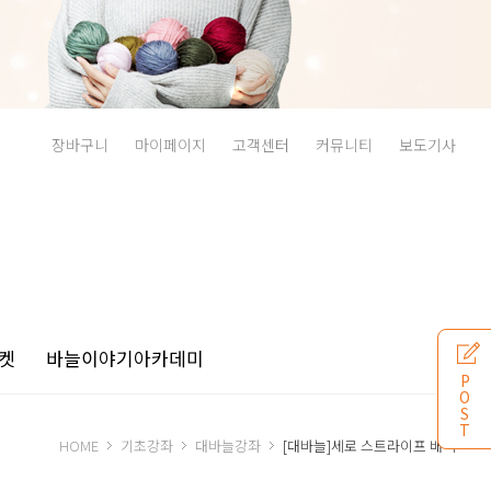
장바구니
마이페이지
고객센터
커뮤니티
보도기사
켓
바늘이야기
아카데미
P
O
S
T
HOME
기초강좌
대바늘강좌
[대바늘]세로 스트라이프 배색