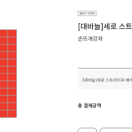
[대바늘]세로 스
손뜨개강좌
[대바늘]세로 스트라이프 배
총 결제금액