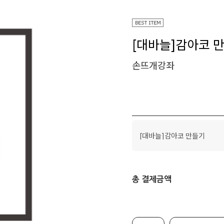
[대바늘]감아코 
손뜨개강좌
[대바늘]감아코 만들기
총 결제금액