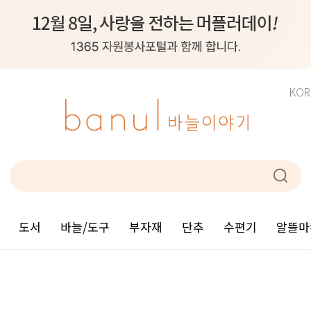
KOR
도서
바늘/도구
부자재
단추
수편기
알뜰마