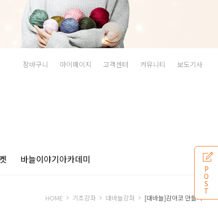
장바구니
마이페이지
고객센터
커뮤니티
보도기사
켓
바늘이야기
아카데미
P
O
S
T
HOME
기초강좌
대바늘강좌
[대바늘]감아코 만들기