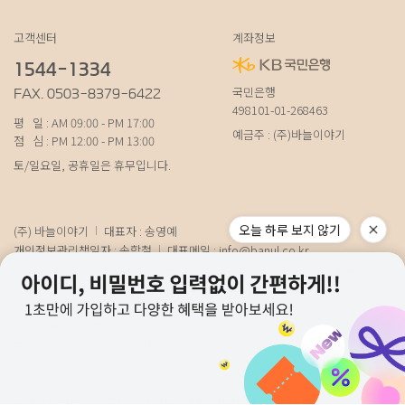
고객센터
계좌정보
1544-1334
국민은행
FAX. 0503-8379-6422
498101-01-268463
평 일 : AM 09:00 - PM 17:00
예금주 : (주)바늘이야기
점 심 : PM 12:00 - PM 13:00
토/일요일, 공휴일은 휴무입니다.
오늘 하루 보지 않기
(주) 바늘이야기
대표자 : 송영예
개인정보관리책임자 : 송학철
대표메일 :
info@banul.co.kr
주소 : (파주본사) 경기도 파주시 탄현면 법흥로 100-1 (연희직영) 서울특별시 서
대문구 연희로11가길 15 (물류) 경기도 파주시 성동로 19-17
사업자번호 : 674-88-00100
[사업자정보확인]
통신판매신고번호 : 경기파주-0348호
호스팅사업자 : 코리아센터닷컴
COPYRIGHT 2021 BANUL. ALL RIGHT RESEVED.