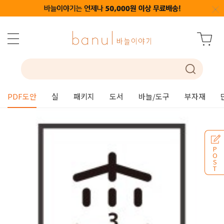
PDF도안
실
패키지
도서
바늘/도구
부자재
P
O
S
T