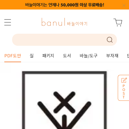
PDF도안
실
패키지
도서
바늘/도구
부자재
P
O
S
T