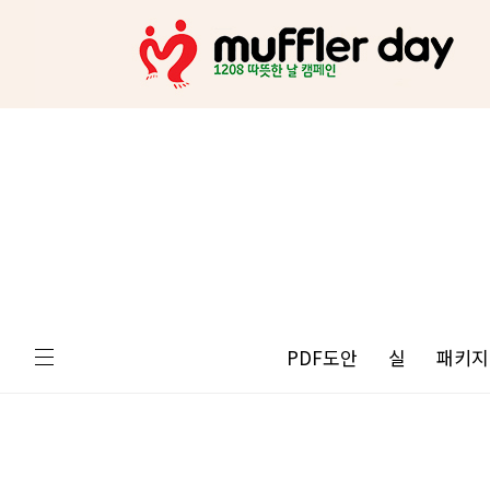
PDF도안
실
패키지