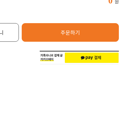
0
원
니
주문하기