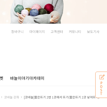
장바구니
마이페이지
고객센터
커뮤니티
보도기사
켓
바늘이야기
아카데미
P
O
S
T
코바늘 강좌
[코바늘]짧은뜨기 2번 1코에서 뜨기(짧은뜨기 2코 넣어뜨기)