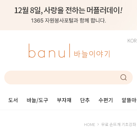
KOR
도서
바늘/도구
부자재
단추
수편기
알뜰마
HOME
무료 손뜨개 기초강좌