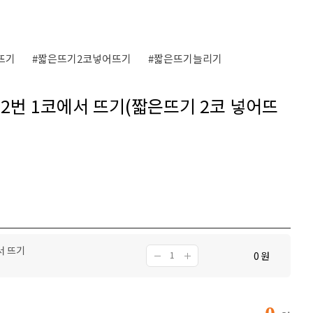
뜨기
#짧은뜨기2코넣어뜨기
#짧은뜨기늘리기
2번 1코에서 뜨기(짧은뜨기 2코 넣어뜨
서 뜨기
0
원