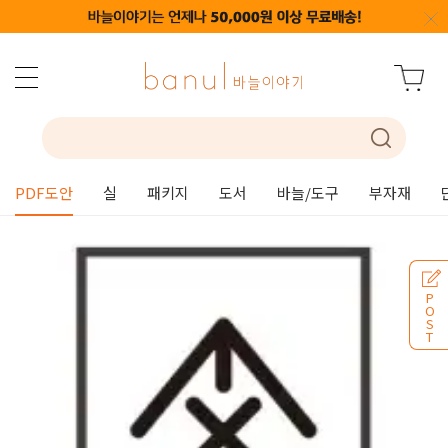
PDF도안
실
패키지
도서
바늘/도구
부자재
P
O
S
T