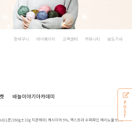
장바구니
마이페이지
고객센터
커뮤니티
보도기사
켓
바늘이야기
아카데미
P
O
S
T
ool)(1콘/260g±10g 지관제외) 캐시미어 5%, 엑스트라 수퍼파인 메리노울 95%