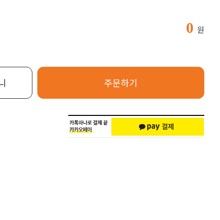
0
원
니
주문하기