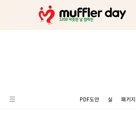
PDF도안
실
패키지