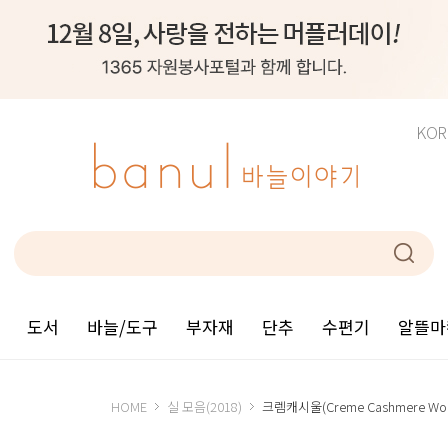
KOR
도서
바늘/도구
부자재
단추
수편기
알뜰마
HOME
실 모음(2018)
크렘캐시울(Creme Cashmere W