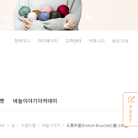
장바구니
마이페이지
고객센터
커뮤니티
보도기사
켓
바늘이야기
아카데미
P
O
S
T
ME
실
브랜드별
바늘이야기
도톰부클(Dotom Boucle)(1볼/100g)