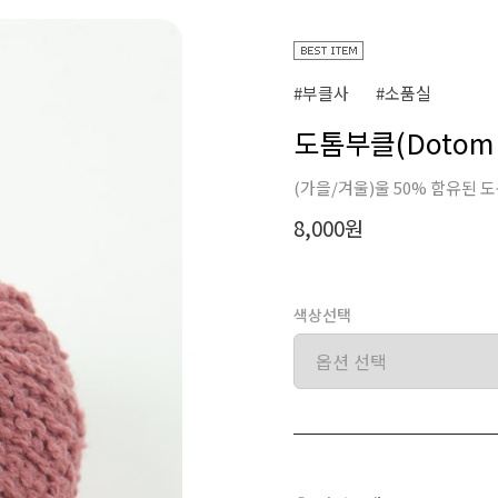
#부클사
#소품실
도톰부클(Dotom B
(가을/겨울)울 50% 함유된 
8,000원
색상선택