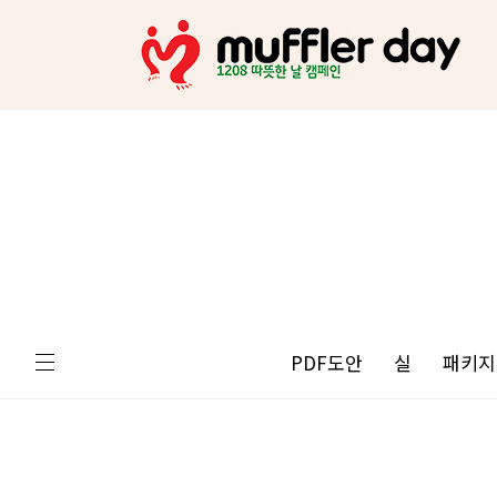
PDF도안
실
패키지