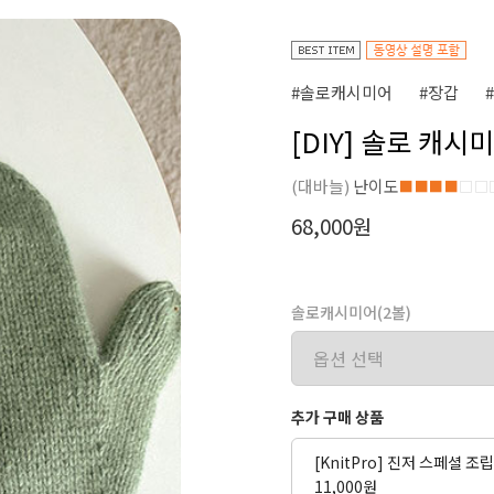
#솔로캐시미어
#장갑
[DIY] 솔로 캐
(대바늘)
난이도
■■■■
□□
68,000원
솔로캐시미어(2볼)
추가 구매 상품
[KnitPro] 진저 스페셜 
11,000원