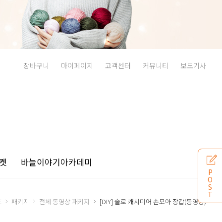
장바구니
마이페이지
고객센터
커뮤니티
보도기사
켓
바늘이야기
아카데미
P
O
S
T
E
패키지
전체 동영상 패키지
[DIY] 솔로 캐시미어 손모아 장갑(동영상)