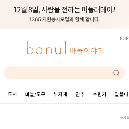
KOR
도서
바늘/도구
부자재
단추
수편기
알뜰마
HOM