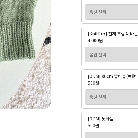
[KnitPro] 진저 조립식 
4,000원
[ODM] 80cm 줄바늘(=대바
500원
[ODM] 돗바늘
500원