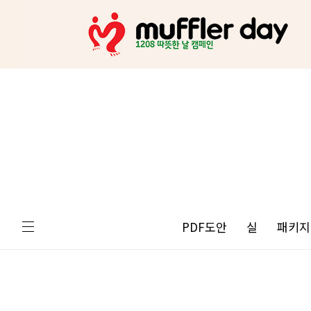
PDF도안
실
패키지