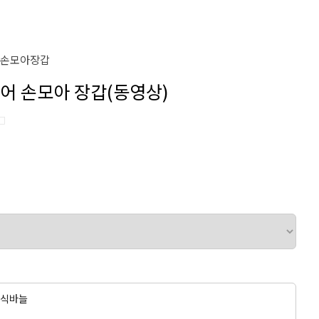
#손모아장갑
시미어 손모아 장갑(동영상)
□
조립식바늘