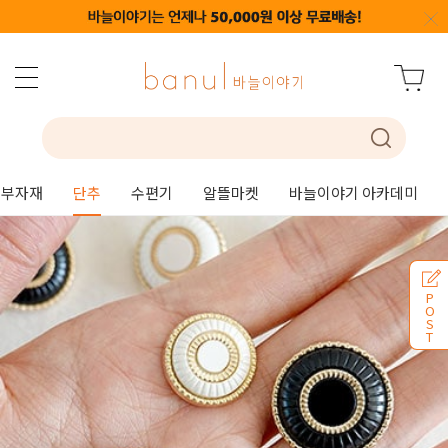
부자재
단추
수편기
알뜰마켓
바늘이야기 아카데미
P
O
S
T