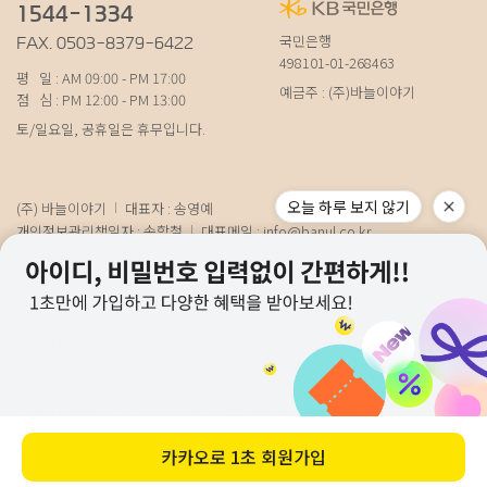
1544-1334
국민은행
FAX. 0503-8379-6422
498101-01-268463
평 일 : AM 09:00 - PM 17:00
예금주 : (주)바늘이야기
점 심 : PM 12:00 - PM 13:00
토/일요일, 공휴일은 휴무입니다.
오늘 하루 보지 않기
(주) 바늘이야기
대표자 : 송영예
개인정보관리책임자 : 송학철
대표메일 :
info@banul.co.kr
주소 : (파주본사) 경기도 파주시 탄현면 법흥로 100-1 (연희직영) 서울특별시 서
대문구 연희로11가길 15 (물류) 경기도 파주시 성동로 19-17
사업자번호 : 674-88-00100
[사업자정보확인]
통신판매신고번호 : 경기파주-0348호
호스팅사업자 : 코리아센터닷컴
COPYRIGHT 2021 BANUL. ALL RIGHT RESEVED.
카카오로
1초 회원가입