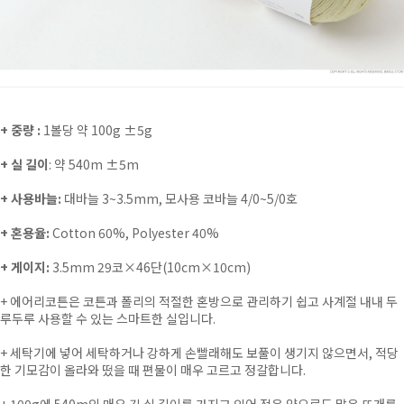
+ 중량 :
1볼당 약 100g ±5g
+ 실 길이
: 약 540m ±5m
+ 사용바늘:
대바늘 3~3.5mm, 모사용 코바늘 4/0~5/0호
+ 혼용율:
Cotton 60%, Polyester 40%
+ 게이지:
3.5mm 29코
×
46단(10cm
×10cm)
+
에어리코튼은 코튼과 폴리의 적절한 혼방으로 관리하기 쉽고 사계절 내내 두
루두루 사용할 수 있는 스마트한 실입니다.
+
세탁기에 넣어 세탁하거나 강하게 손빨래해도 보풀이 생기지 않으면서, 적당
한 기모감이 올라와 떴을 때 편물이 매우 고르고 정갈합니다.