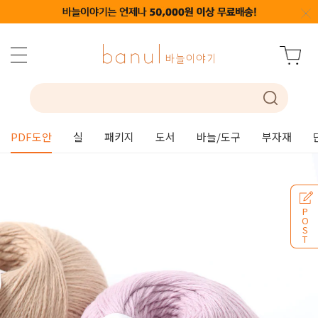
PDF도안
실
패키지
도서
바늘/도구
부자재
P
O
S
T