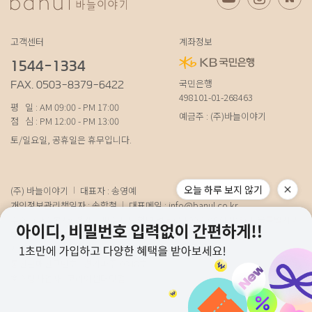
고객센터
계좌정보
1544-1334
국민은행
FAX. 0503-8379-6422
498101-01-268463
평 일 : AM 09:00 - PM 17:00
예금주 : (주)바늘이야기
점 심 : PM 12:00 - PM 13:00
토/일요일, 공휴일은 휴무입니다.
오늘 하루 보지 않기
(주) 바늘이야기
대표자 : 송영예
개인정보관리책임자 : 송학철
대표메일 :
info@banul.co.kr
주소 : (파주본사) 경기도 파주시 탄현면 법흥로 100-1 (연희직영) 서울특별시 서
대문구 연희로11가길 15 (물류) 경기도 파주시 성동로 19-17
사업자번호 : 674-88-00100
[사업자정보확인]
통신판매신고번호 : 경기파주-0348호
호스팅사업자 : 코리아센터닷컴