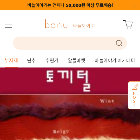
부자재
단추
수편기
알뜰마켓
바늘이야기 아카데미
P
O
S
T